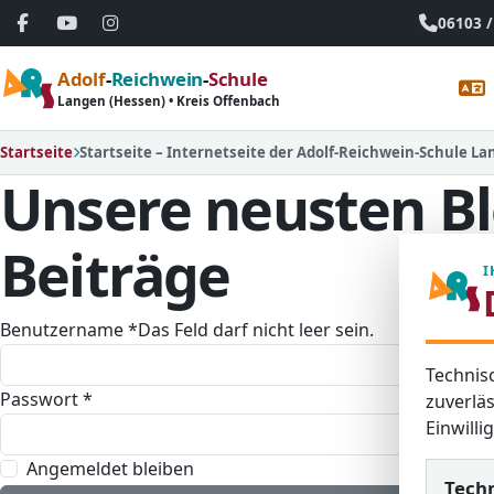
06103 /
Adolf
-
Reichwein
-
Schule
Langen (Hessen) • Kreis Offenbach
Startseite
Startseite – Internetseite der Adolf-Reichwein-Schule L
Unsere neusten Bl
Beiträge
I
Benutzername
*
Das Feld darf nicht leer sein.
Technis
Passwort
*
zuverläs
Einwill
Angemeldet bleiben
Tech