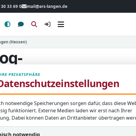
 30 33 69 0
mail@ars-langen.de
Menü
angen (Hessen)
og-
HRE PRIVATSPHÄRE
Datenschutzeinstellungen
ch notwendige Speicherungen sorgen dafür, dass diese Web
sig funktioniert. Externe Medien laden wir erst nach Ihrer
igung. Dabei können Daten an Drittanbieter übertragen wer
Passwort anzeigen
nisch notwendig