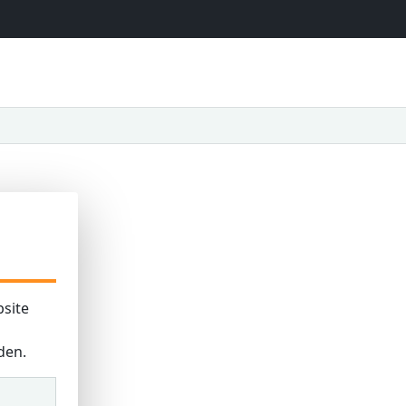
site
den.