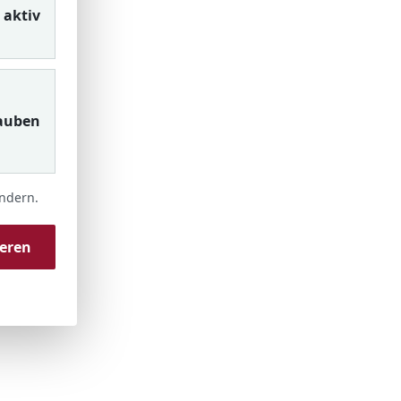
aktiv
auben
ändern.
ieren