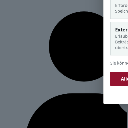
Erford
Speich
Exte
Erlaub
Beiträ
übert
Sie könn
Al