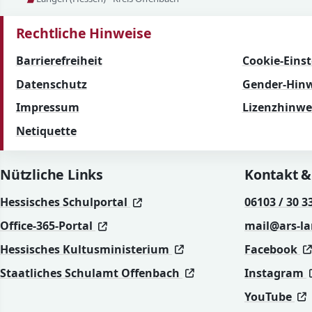
Rechtliche Hinweise
Barrierefreiheit
Cookie-Eins
Datenschutz
Gender-Hinw
Impressum
Lizenzhinwe
Netiquette
Nützliche Links
Kontakt &
(öffnet in neuem Fenster)
(öffnet in neuem Fenster)
Hessisches Schulportal
06103 / 30 3
(öffnet in neuem Fenster)
(öffnet in neuem Fenster)
Office-365-Portal
mail@ars-l
(öffnet in neuem Fenst
(öffnet in neuem Fenst
Hessisches Kultusministerium
Facebook
(öffnet in neuem Fen
(öffnet in neuem Fen
Staatliches Schulamt Offenbach
Instagram
(
(
YouTube