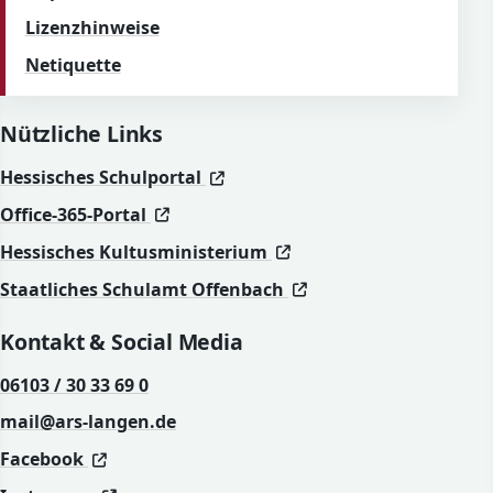
Lizenzhinweise
Netiquette
Nützliche Links
(öffnet in neuem Fenster)
(öffnet in neuem Fenster)
Hessisches Schulportal
(öffnet in neuem Fenster)
(öffnet in neuem Fenster)
Office-365-Portal
(öffnet in neuem Fenst
(öffnet in neuem Fenst
Hessisches Kultusministerium
(öffnet in neuem Fen
(öffnet in neuem Fen
Staatliches Schulamt Offenbach
Kontakt & Social Media
06103 / 30 33 69 0
mail@ars-langen.de
(öffnet in neuem Fenster)
(öffnet in neuem Fenster)
Facebook