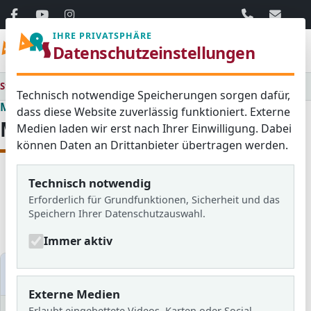
06103 / 30 33
mail@ar
IHRE PRIVATSPHÄRE
Menü
Datenschutzeinstellungen
Startseite
Medienraum
Technisch notwendige Speicherungen sorgen dafür,
Medienraum
dass diese Website zuverlässig funktioniert. Externe
Medienraum
Medien laden wir erst nach Ihrer Einwilligung. Dabei
können Daten an Drittanbieter übertragen werden.
Technisch notwendig
Alle
Aktuelles
Blog
Erforderlich für Grundfunktionen, Sicherheit und das
Bildergalerien
Schulzeitung
Speichern Ihrer Datenschutzauswahl.
Newsletter
Immer aktiv
Medien filtern
Externe Medien
Erlaubt eingebettete Videos, Karten oder Social-