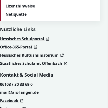
Lizenzhinweise
Netiquette
Nützliche Links
(öffnet in neuem Fenster)
(öffnet in neuem Fenster)
Hessisches Schulportal
(öffnet in neuem Fenster)
(öffnet in neuem Fenster)
Office-365-Portal
(öffnet in neuem Fenst
(öffnet in neuem Fenst
Hessisches Kultusministerium
(öffnet in neuem Fen
(öffnet in neuem Fen
Staatliches Schulamt Offenbach
Kontakt & Social Media
06103 / 30 33 69 0
mail@ars-langen.de
(öffnet in neuem Fenster)
(öffnet in neuem Fenster)
Facebook