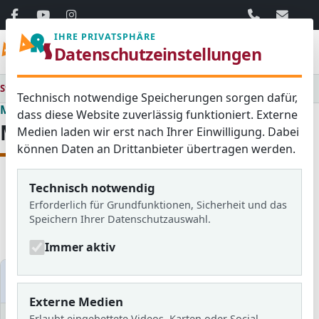
06103 / 30 33
mail@ar
IHRE PRIVATSPHÄRE
Menü
Datenschutzeinstellungen
Startseite
Medienraum
Technisch notwendige Speicherungen sorgen dafür,
Medienraum
dass diese Website zuverlässig funktioniert. Externe
Medienraum
Medien laden wir erst nach Ihrer Einwilligung. Dabei
können Daten an Drittanbieter übertragen werden.
Technisch notwendig
Alle
Aktuelles
Blog
Erforderlich für Grundfunktionen, Sicherheit und das
Bildergalerien
Schulzeitung
Speichern Ihrer Datenschutzauswahl.
Newsletter
Immer aktiv
Medien filtern
Externe Medien
Erlaubt eingebettete Videos, Karten oder Social-