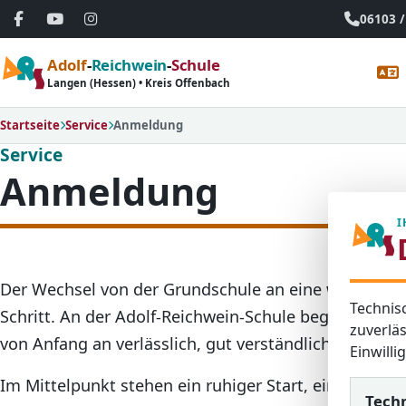
06103 /
Adolf
-
Reichwein
-
Schule
Langen (Hessen) • Kreis Offenbach
Startseite
Service
Anmeldung
Service
Anmeldung
I
Der Wechsel von der Grundschule an eine weiterführ
Technis
Schritt. An der Adolf-Reichwein-Schule begleiten wir
zuverläs
von Anfang an verlässlich, gut verständlich und mit
Einwill
Im Mittelpunkt stehen ein ruhiger Start, eine stark
Tech