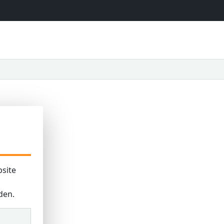
site
den.