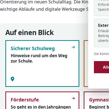
Orientierung im neuen Schulalltag. Die Kinder lernen 
Erford
wichtige Abläufe und digitale Werkzeuge Schritt für 
Speich
Exte
Auf einen Blick
Erlaub
Beiträ
übert
Sicherer Schulweg
Schulsoz
Sie könn
Hinweise rund um den Weg
Unterstüt
zur Schule.
Sorgen un
Al
Förderstufe
Gymnasi
So geht es in den Jahrgängen
Beginnt b