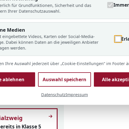
ihre Klasse, die Schule,
Immer 
erlich für Grundfunktionen, Sicherheit und das
Schritt kennen.
ern Ihrer Datenschutzauswahl.
rne Medien
t eingebettete Videos, Karten oder Social-Media-
Erl
ge. Dabei können Daten an die jeweiligen Anbieter
ragen werden.
ialarbeit
en Ihre Auswahl jederzeit über „Cookie-Einstellungen“ im Footer 
zung bei Fragen,
d Konflikten.
le ablehnen
Auswahl speichern
Alle akzept
Datenschutz
Impressum
alzweig
ereits in Klasse 5