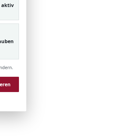
aktiv
auben
ändern.
ieren