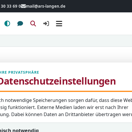
 30 33 69 0
mail@ars-langen.de
Menü
HRE PRIVATSPHÄRE
Datenschutzeinstellungen
ende Schule ist ein großer
ch notwendige Speicherungen sorgen dafür, dass diese Web
 Kinder und Eltern deshalb
sig funktioniert. Externe Medien laden wir erst nach Ihrer
 festen Ansprechpersonen.
igung. Dabei können Daten an Drittanbieter übertragen wer
e Klassengemeinschaft und
nisch notwendig