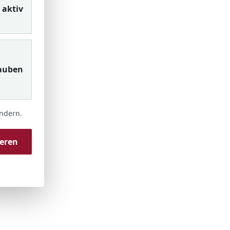
aktiv
auben
ändern.
ieren