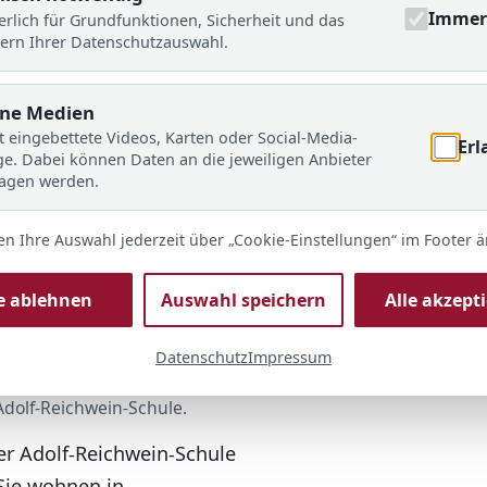
Immer 
erlich für Grundfunktionen, Sicherheit und das
ern Ihrer Datenschutzauswahl.
rne Medien
t eingebettete Videos, Karten oder Social-Media-
Erl
ge. Dabei können Daten an die jeweiligen Anbieter
ragen werden.
en Ihre Auswahl jederzeit über „Cookie-Einstellungen“ im Footer 
le ablehnen
Auswahl speichern
Alle akzept
Datenschutz
Impressum
© ARS
Adolf-Reichwein-Schule.
der Adolf-Reichwein-Schule
Sie wohnen in