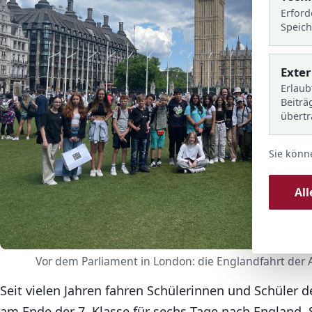
Erford
Speich
Exte
Erlaub
Beiträ
übert
Sie könn
Al
Vor dem Parliament in London: die Englandfahrt der 
Seit vielen Jahren fahren Schülerinnen und Schüler 
am Ende der 7. Klasse für sechs Tage nach England. 