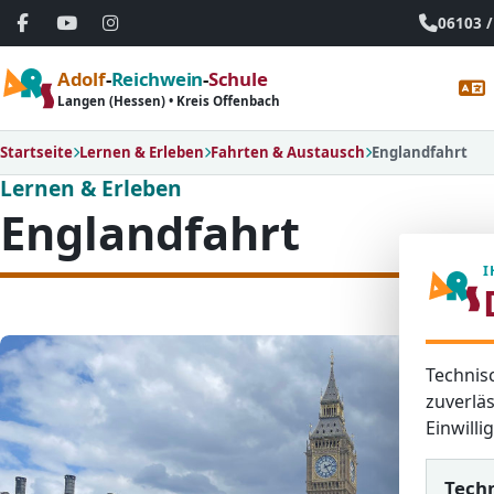
06103 /
Adolf
-
Reichwein
-
Schule
Langen (Hessen) • Kreis Offenbach
Startseite
Lernen & Erleben
Fahrten & Austausch
Englandfahrt
Lernen & Erleben
Englandfahrt
I
Technis
zuverläs
Einwill
Tech