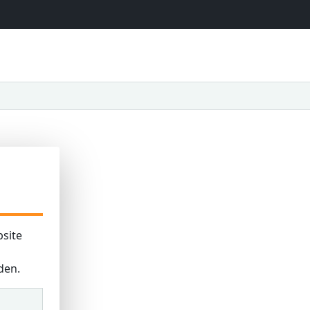
site
den.