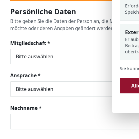
Erford
Persönliche Daten
Speich
Bitte geben Sie die Daten der Person an, die Mitglied im
möchte oder deren Angaben geändert werden sollen.
Exte
Erlaub
Mitgliedschaft
*
Beiträ
übert
Sie könn
Ansprache
*
Al
Nachname
*