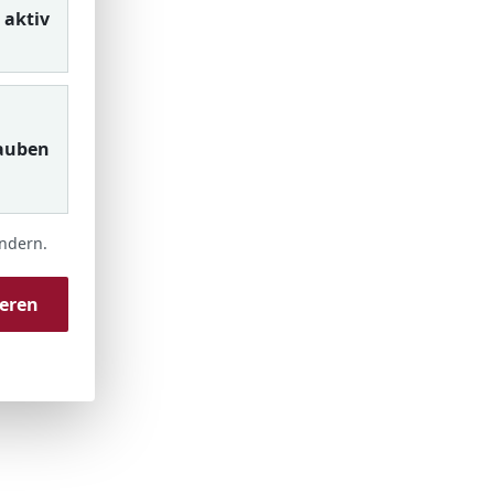
aktiv
auben
ändern.
ieren