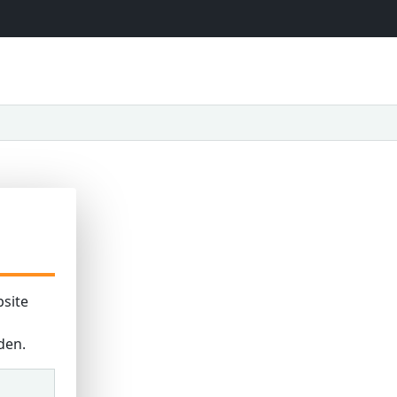
site
den.