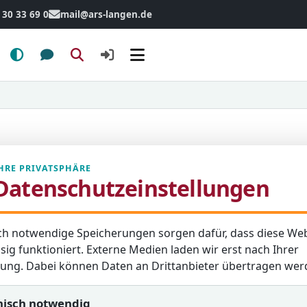
 30 33 69 0
mail@ars-langen.de
Menü
HRE PRIVATSPHÄRE
Datenschutzeinstellungen
f-Reichwein-Schule Langen
ch notwendige Speicherungen sorgen dafür, dass diese Web
stehende Formular aus.
sig funktioniert. Externe Medien laden wir erst nach Ihrer
bestätigung per E-Mail.
igung. Dabei können Daten an Drittanbieter übertragen wer
nisch notwendig