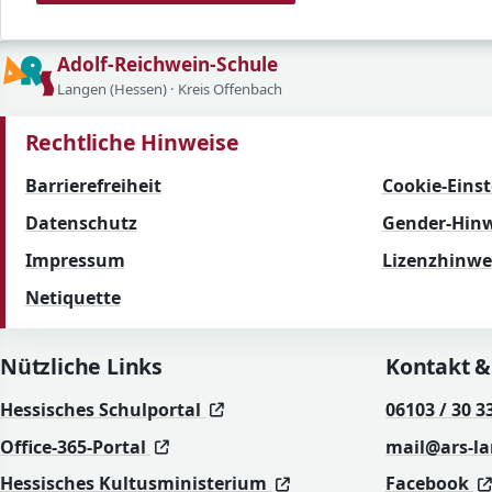
Adolf-Reichwein-Schule
Langen (Hessen) · Kreis Offenbach
Rechtliche Hinweise
Barrierefreiheit
Cookie-Eins
Datenschutz
Gender-Hinw
Impressum
Lizenzhinwe
Netiquette
Nützliche Links
Kontakt &
(öffnet in neuem Fenster)
(öffnet in neuem Fenster)
Hessisches Schulportal
06103 / 30 3
(öffnet in neuem Fenster)
(öffnet in neuem Fenster)
Office-365-Portal
mail@ars-l
(öffnet in neuem Fenst
(öffnet in neuem Fenst
Hessisches Kultusministerium
Facebook