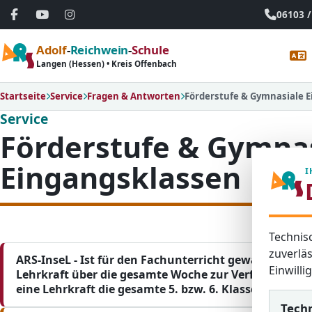
06103 /
Adolf
-
Reichwein
-
Schule
Langen (Hessen) • Kreis Offenbach
Startseite
Service
Fragen & Antworten
Förderstufe & Gymnasiale 
Service
Förderstufe & Gymna
Eingangsklassen
I
Technis
zuverläs
ARS-InseL - Ist für den Fachunterricht gewährleistet, 
Einwill
Lehrkraft über die gesamte Woche zur Verfügung steh
eine Lehrkraft die gesamte 5. bzw. 6. Klasse in Math
Tech