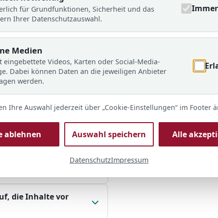
Immer 
der laute Kinder in den
erlich für Grundfunktionen, Sicherheit und das
sphäre, die allen ein
ern Ihrer Datenschutzauswahl.
rne Medien
enn die Kinder immer
t eingebettete Videos, Karten oder Social-Media-
Erl
ge. Dabei können Daten an die jeweiligen Anbieter
ragen werden.
se zu beenden, wenn
n?
en Ihre Auswahl jederzeit über „Cookie-Einstellungen“ im Footer 
inhalte gelernt? Wie
le ablehnen
Auswahl speichern
Alle akzept
r lernen?
Datenschutz
Impressum
ik und / oder einer
eiten?
f, die Inhalte vor