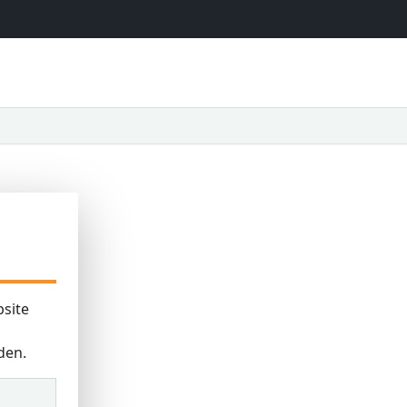
site
den.