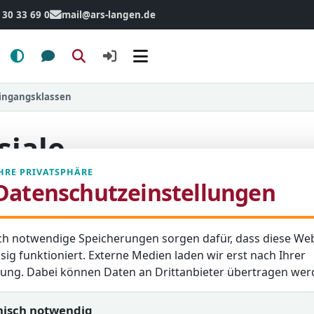
 30 33 69 0
mail@ars-langen.de
Menü
Eingangsklassen
siale
HRE PRIVATSPHÄRE
Datenschutzeinstellungen
ch notwendige Speicherungen sorgen dafür, dass diese Web
sig funktioniert. Externe Medien laden wir erst nach Ihrer
dass die gleiche
igung. Dabei können Daten an Drittanbieter übertragen wer
t? Unterrichtet also
ematik oder Deutsch?
nisch notwendig