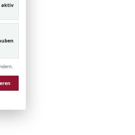
aktiv
auben
ändern.
ieren