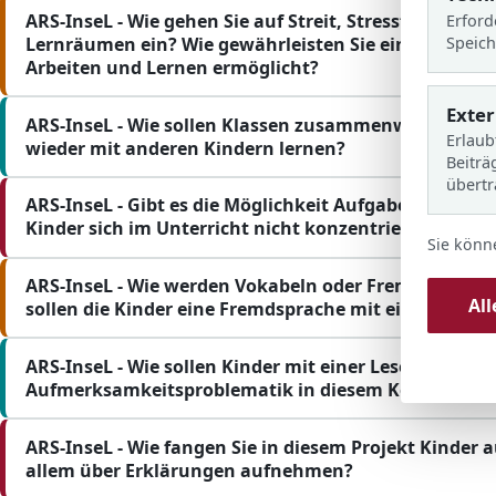
ARS-InseL - Wie gehen Sie auf Streit, Stressfaktoren o
Erford
Lernräumen ein? Wie gewährleisten Sie eine Lernatmo
Speich
Arbeiten und Lernen ermöglicht?
Exte
ARS-InseL - Wie sollen Klassen zusammenwachsen, w
Erlaub
wieder mit anderen Kindern lernen?
Beiträ
übert
ARS-InseL - Gibt es die Möglichkeit Aufgaben zu Hau
Kinder sich im Unterricht nicht konzentrieren könne
Sie könn
ARS-InseL - Wie werden Vokabeln oder Fremdsprachen
Al
sollen die Kinder eine Fremdsprache mit einem Ordne
ARS-InseL - Wie sollen Kinder mit einer Leseproblemat
Aufmerksamkeitsproblematik in diesem Konzept arb
ARS-InseL - Wie fangen Sie in diesem Projekt Kinder au
allem über Erklärungen aufnehmen?