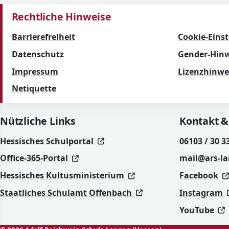
Rechtliche Hinweise
Barrierefreiheit
Cookie-Eins
Datenschutz
Gender-Hinw
Impressum
Lizenzhinwe
Netiquette
Nützliche Links
Kontakt &
(öffnet in neuem Fenster)
(öffnet in neuem Fenster)
Hessisches Schulportal
06103 / 30 3
(öffnet in neuem Fenster)
(öffnet in neuem Fenster)
Office-365-Portal
mail@ars-l
(öffnet in neuem Fenst
(öffnet in neuem Fenst
Hessisches Kultusministerium
Facebook
(öffnet in neuem Fen
(öffnet in neuem Fen
Staatliches Schulamt Offenbach
Instagram
(
(
YouTube