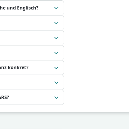
the und Englisch?
anz konkret?
ARS?