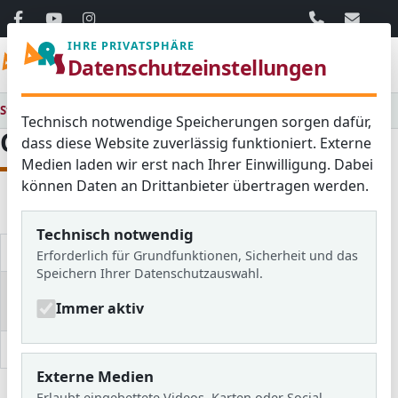
06103 / 30 33
mail@ar
IHRE PRIVATSPHÄRE
Menü
Datenschutzeinstellungen
Startseite
Unsere Schule
Schulelternbeirat
Gut zu wissen!
Technisch notwendige Speicherungen sorgen dafür,
Gut zu wissen!
dass diese Website zuverlässig funktioniert. Externe
Medien laden wir erst nach Ihrer Einwilligung. Dabei
können Daten an Drittanbieter übertragen werden.
Anzeige #
Technisch notwendig
Titel
Änderungsdatum
Zugriffe
Erforderlich für Grundfunktionen, Sicherheit und das
Speichern Ihrer Datenschutzauswahl.
Versetzungsregeln
26. Juli 2026
31
Immer aktiv
auf einen Blick
Klassenarbeiten
27. November 2025
758
Externe Medien
Beiträge
Erlaubt eingebettete Videos, Karten oder Social-