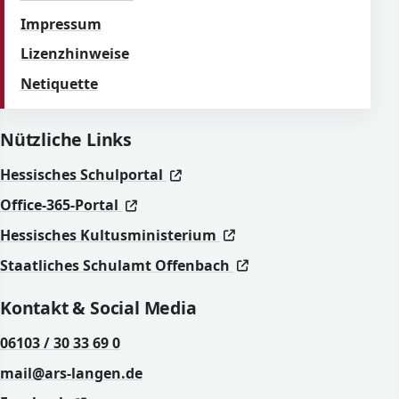
Impressum
Lizenzhinweise
Netiquette
Nützliche Links
(öffnet in neuem Fenster)
(öffnet in neuem Fenster)
Hessisches Schulportal
(öffnet in neuem Fenster)
(öffnet in neuem Fenster)
Office-365-Portal
(öffnet in neuem Fenst
(öffnet in neuem Fenst
Hessisches Kultusministerium
(öffnet in neuem Fen
(öffnet in neuem Fen
Staatliches Schulamt Offenbach
Kontakt & Social Media
06103 / 30 33 69 0
mail@ars-langen.de