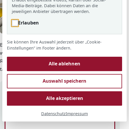
Media-Beiträge. Dabei können Daten an die
jeweiligen Anbieter übertragen werden.
Erlauben
© ARS
Die Essensausgabe in der MARS
Sie können Ihre Auswahl jederzeit über „Cookie-
Ein warmes und ausgewogenes Mittagessen ist ein
Einstellungen“ im Footer ändern.
wichtiger Bestandteil des Schulalltags. An der Adolf-
Reichwein-Schule können Schülerinnen und Schüler
Alle ablehnen
täglich gemeinsam essen und zur Ruhe kommen.
Auswahl speichern
Auf einen Blick
Alle akzeptieren
Speiseplan
Aktuelle Speisepläne im Downloadbereich.
Datenschutz
Impressum