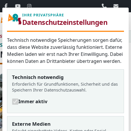
06103 / 30 33
mail@ar
IHRE PRIVATSPHÄRE
Menü
Datenschutzeinstellungen
Startseite
Schulalltag
Mittagessen
Technisch notwendige Speicherungen sorgen dafür,
Schulalltag
dass diese Website zuverlässig funktioniert. Externe
Mittagessen
Medien laden wir erst nach Ihrer Einwilligung. Dabei
können Daten an Drittanbieter übertragen werden.
Technisch notwendig
Erforderlich für Grundfunktionen, Sicherheit und das
Speichern Ihrer Datenschutzauswahl.
Immer aktiv
Externe Medien
Erlaubt eingebettete Videos, Karten oder Social-