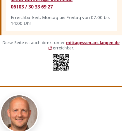
06103 / 30 33 69 27
Erreichbarkeit: Montag bis Freitag von 07:00 bis
14:00 Uhr
Kurzlink und QR-Code
Diese Seite ist auch direkt unter
mittagessen.ars-langen.de
(öffnet in neuem Fenster)
(öffnet in neuem Fenster)
erreichbar.