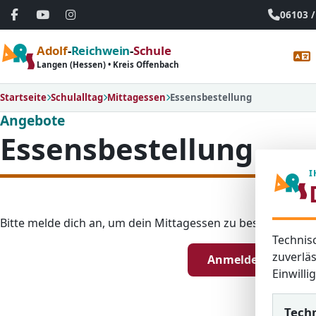
06103 /
Adolf
-
Reichwein
-
Schule
Langen (Hessen) • Kreis Offenbach
Startseite
Schulalltag
Mittagessen
Essensbestellung
Angebote
Essensbestellung
I
Bitte melde dich an, um dein Mittagessen zu bestellen.
Technis
zuverläs
Anmelden
Einwill
Tech