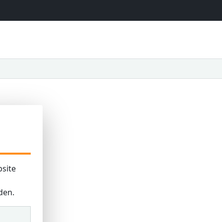
site
den.