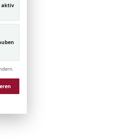
aktiv
auben
ändern.
ieren