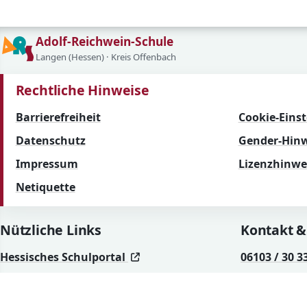
Adolf-Reichwein-Schule
Langen (Hessen) · Kreis Offenbach
Rechtliche Hinweise
Barrierefreiheit
Cookie-Eins
Datenschutz
Gender-Hinw
Impressum
Lizenzhinwe
Netiquette
Nützliche Links
Kontakt &
(öffnet in neuem Fenster)
(öffnet in neuem Fenster)
Hessisches Schulportal
06103 / 30 3
(öffnet in neuem Fenster)
(öffnet in neuem Fenster)
Office-365-Portal
mail@ars-l
(öffnet in neuem Fenst
(öffnet in neuem Fenst
Hessisches Kultusministerium
Facebook