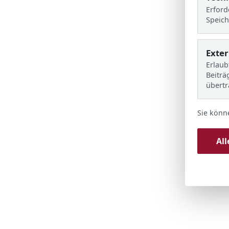
Erford
Speich
Exte
Erlaub
Beiträ
übert
Sie könn
Al