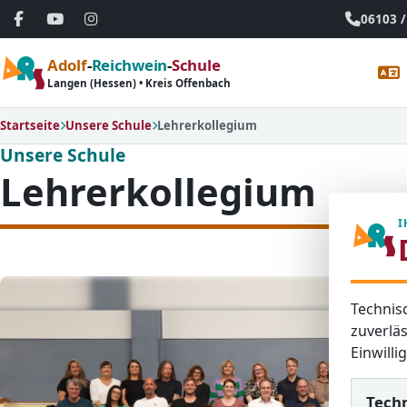
06103 /
Adolf
-
Reichwein
-
Schule
Langen (Hessen) • Kreis Offenbach
Startseite
Unsere Schule
Lehrerkollegium
Unsere Schule
Lehrerkollegium
I
Technis
zuverläs
Einwill
Tech