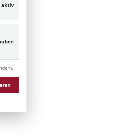
aktiv
auben
ändern.
ieren