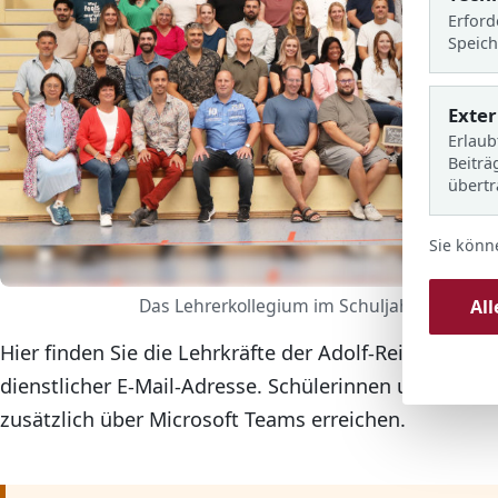
Erford
Speich
Exte
Erlaub
Beiträ
übert
Sie könn
Das Lehrerkollegium im Schuljahr 2025/26.
Al
Hier finden Sie die Lehrkräfte der Adolf-Reichwein-S
dienstlicher E-Mail-Adresse. Schülerinnen und Schül
zusätzlich über Microsoft Teams erreichen.