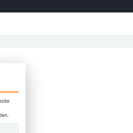
site
den.