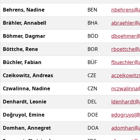
Behrens, Nadine
BEN
nbehrens@a
Brähler, Annabell
BHA
abraehler@a
Böhmer, Dagmar
BÖD
dboehmer@a
Böttche, Rene
BOR
rboettche@
Büchler, Fabian
BÜF
fbuechler@a
Czeikowitz, Andreas
CZE
aczeikowitz
Czwalinna, Nadine
CZN
nczwalinna
Denhardt, Leonie
DEL
ldenhardt@
Doğruyol, Emine
DOE
edogruyol@
Domhan, Annegret
DOA
adomhan@ar