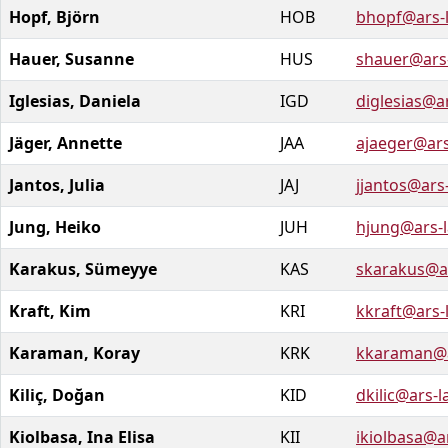
Hopf, Björn
HOB
bhopf@ars-
Hauer, Susanne
HUS
shauer@ars
Iglesias, Daniela
IGD
diglesias@a
Jäger, Annette
JAA
ajaeger@ars
Jantos, Julia
JAJ
jjantos@ars
Jung, Heiko
JUH
hjung@ars-
Karakus, Sümeyye
KAS
skarakus@a
Kraft, Kim
KRI
kkraft@ars-
Karaman, Koray
KRK
kkaraman@a
Kiliç, Doğan
KID
dkilic@ars-
Kiolbasa, Ina Elisa
KII
ikiolbasa@a