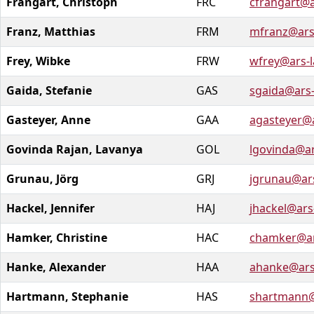
Frangart, Christoph
FRC
cfrangart@a
Franz, Matthias
FRM
mfranz@ars
Frey, Wibke
FRW
wfrey@ars-
Gaida, Stefanie
GAS
sgaida@ars
Gasteyer, Anne
GAA
agasteyer@
Govinda Rajan, Lavanya
GOL
lgovinda@ar
Grunau, Jörg
GRJ
jgrunau@ar
Hackel, Jennifer
HAJ
jhackel@ars
Hamker, Christine
HAC
chamker@ar
Hanke, Alexander
HAA
ahanke@ars
Hartmann, Stephanie
HAS
shartmann@