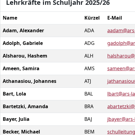
Lehrkräfte im Schuljahr 2025/26
Name
Kürzel
E-Mail
Adam, Alexander
ADA
aadam@ars-
Adolph, Gabriele
ADG
gadolph@ar
Alsharou, Hashem
ALH
halsharou@
Ameen, Samira
AMS
sameen@ars
Athanasiou, Johannes
ATJ
jathanasiou
Bart, Lola
BAL
lbart@ars-l
Bartetzki, Amanda
BRA
abartetzki@
Bayer, Julia
BAJ
jbayer@ars-
Becker, Michael
BEM
schulleitun