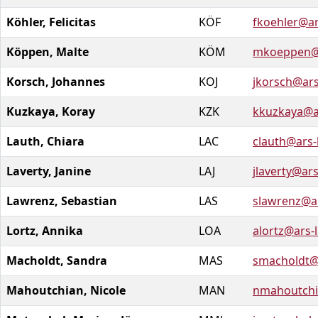
Köhler, Felicitas
KÖF
fkoehler@ar
Köppen, Malte
KÖM
mkoeppen@a
Korsch, Johannes
KOJ
jkorsch@ars
Kuzkaya, Koray
KZK
kkuzkaya@a
Lauth, Chiara
LAC
clauth@ars-
Laverty, Janine
LAJ
jlaverty@ar
Lawrenz, Sebastian
LAS
slawrenz@a
Lortz, Annika
LOA
alortz@ars-
Macholdt, Sandra
MAS
smacholdt@
Mahoutchian, Nicole
MAN
nmahoutchi