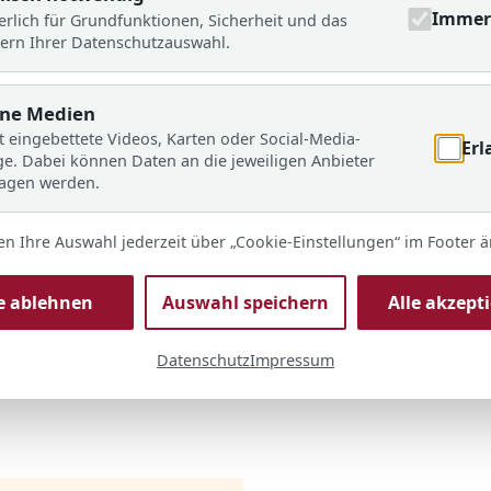
Immer 
erlich für Grundfunktionen, Sicherheit und das
ern Ihrer Datenschutzauswahl.
rne Medien
t eingebettete Videos, Karten oder Social-Media-
Erl
ge. Dabei können Daten an die jeweiligen Anbieter
ragen werden.
en Ihre Auswahl jederzeit über „Cookie-Einstellungen“ im Footer 
© ARS
 FOTO: Kröger
le ablehnen
Auswahl speichern
Alle akzept
chule mit Kürzel und
Datenschutz
Impressum
er können ihre Lehrkräfte