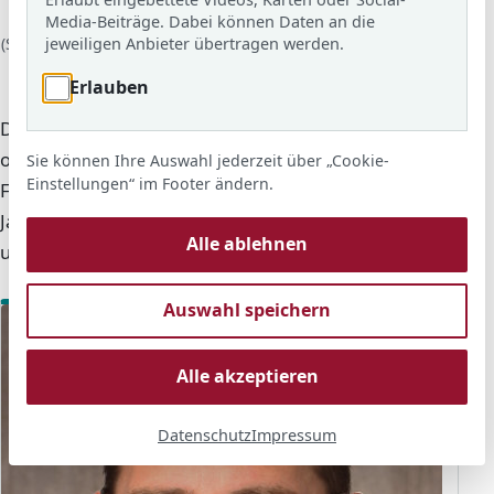
Förderstufe und der gymnasialen Eingangsklassen), Herr
Media-Beiträge. Dabei können Daten an die
Obst (Leiter des Hauptschulzweigs), Frau Jäger
jeweiligen Anbieter übertragen werden.
(Stellvertretende Schulleiterin), Herr Becker (Schulleiter), Frau
Hauer (Leiterin des Realschulzweigs) und Frau Schilling
Erlauben
(Leiterin des gymnasialen Zweigs)
Die Schulleitung koordiniert die pädagogische und
organisatorische Arbeit der Adolf-Reichwein-Schule.
Sie können Ihre Auswahl jederzeit über „Cookie-
Einstellungen“ im Footer ändern.
Für die verschiedenen Schulzweige und
Jahrgangsstufen gibt es feste Ansprechpartnerinnen
Alle ablehnen
und Ansprechpartner.
Auswahl speichern
Alle akzeptieren
Datenschutz
Impressum