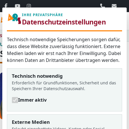
06103 / 30 33
mail@ar
IHRE PRIVATSPHÄRE
Menü
Datenschutzeinstellungen
Startseite
Unsere Schule
Schulleitung
Technisch notwendige Speicherungen sorgen dafür,
Unsere Schule
dass diese Website zuverlässig funktioniert. Externe
Schulleitung
Medien laden wir erst nach Ihrer Einwilligung. Dabei
können Daten an Drittanbieter übertragen werden.
Technisch notwendig
Erforderlich für Grundfunktionen, Sicherheit und das
Speichern Ihrer Datenschutzauswahl.
Immer aktiv
© ARS
Externe Medien
Unsere Schulleitung von links: Herr Strasser (Leiter der
Erlaubt eingebettete Videos, Karten oder Social-