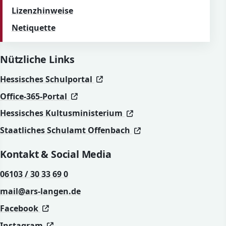
Lizenzhinweise
Netiquette
Nützliche Links
(öffnet in neuem Fenster)
(öffnet in neuem Fenster)
Hessisches Schulportal
(öffnet in neuem Fenster)
(öffnet in neuem Fenster)
Office-365-Portal
(öffnet in neuem Fenst
(öffnet in neuem Fenst
Hessisches Kultusministerium
(öffnet in neuem Fen
(öffnet in neuem Fen
Staatliches Schulamt Offenbach
Kontakt & Social Media
06103 / 30 33 69 0
mail@ars-langen.de
(öffnet in neuem Fenster)
(öffnet in neuem Fenster)
Facebook
(öffnet in neuem Fenster)
(öffnet in neuem Fenster)
Instagram