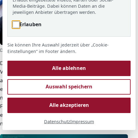
Media-Beiträge. Dabei können Daten an die
jeweiligen Anbieter übertragen werden.
Erlauben
KI generiert
Sie können Ihre Auswahl jederzeit über „Cookie-
Der aktuelle Stunden- und Vertretungsplan ist im Schulportal
Einstellungen“ im Footer ändern.
Hessen abrufbar.
Der persönliche Stundenplan und aktuelle
Alle ablehnen
Vertretungen werden im Schulportal Hessen
angezeigt. Dort stehen die Informationen für den
Auswahl speichern
eigenen Schultag bereit – auch dann, wenn sich
morgens noch etwas ändert.
Alle akzeptieren
Für den Zugriff ist eine persönliche Anmeldung
erforderlich. Zugangsdaten bleiben privat und werden
Datenschutz
Impressum
nicht weitergegeben.