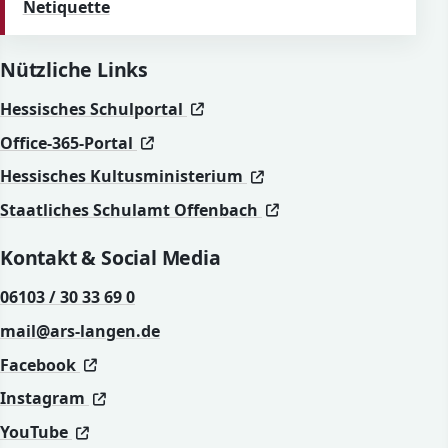
Netiquette
Nützliche Links
(öffnet in neuem Fenster)
(öffnet in neuem Fenster)
Hessisches Schulportal
(öffnet in neuem Fenster)
(öffnet in neuem Fenster)
Office-365-Portal
(öffnet in neuem Fenst
(öffnet in neuem Fenst
Hessisches Kultusministerium
(öffnet in neuem Fen
(öffnet in neuem Fen
Staatliches Schulamt Offenbach
Kontakt & Social Media
06103 / 30 33 69 0
mail@ars-langen.de
(öffnet in neuem Fenster)
(öffnet in neuem Fenster)
Facebook
(öffnet in neuem Fenster)
(öffnet in neuem Fenster)
Instagram
(öffnet in neuem Fenster)
(öffnet in neuem Fenster)
YouTube