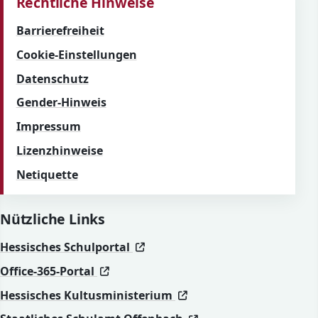
Rechtliche Hinweise
Barrierefreiheit
Cookie-Einstellungen
Datenschutz
Gender-Hinweis
Impressum
Lizenzhinweise
Netiquette
Nützliche Links
(öffnet in neuem Fenster)
(öffnet in neuem Fenster)
Hessisches Schulportal
(öffnet in neuem Fenster)
(öffnet in neuem Fenster)
Office-365-Portal
(öffnet in neuem Fenst
(öffnet in neuem Fenst
Hessisches Kultusministerium