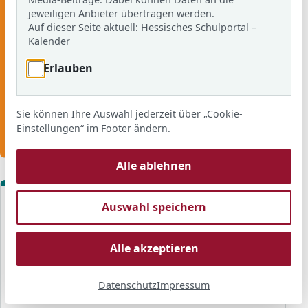
10.08.2026, 07:50 Uhr
jeweiligen Anbieter übertragen werden.
Auf dieser Seite aktuell:
Hessisches Schulportal –
Kalender
TAGE
STUNDEN
03
23
Erlauben
MINUTEN
SEKUNDEN
Sie können Ihre Auswahl jederzeit über „Cookie-
46
19
Einstellungen“ im Footer ändern.
Alle ablehnen
FERIENTERMINE HESSEN
Auswahl speichern
Die nächsten Ferien auf einen Blick
Alle akzeptieren
Sommerferien
☀️
29.06.2026
–
07.08.2026
Datenschutz
Impressum