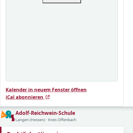
(öffnet in neuem Fe
Kalender in neuem Fenster öffnen
(öffnet in neuem Fenster)
(öffnet in neuem Fenster)
iCal abonnieren
Adolf-Reichwein-Schule
Langen (Hessen) · Kreis Offenbach