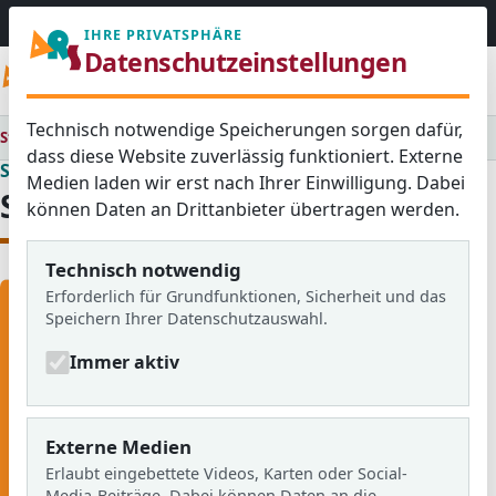
06103 / 30 33
mail@ar
IHRE PRIVATSPHÄRE
Datenschutzeinstellungen
Menü
Technisch notwendige Speicherungen sorgen dafür,
Startseite
Schulalltag
Schulkalender
dass diese Website zuverlässig funktioniert. Externe
Schulleben
Medien laden wir erst nach Ihrer Einwilligung. Dabei
Schulkalender
können Daten an Drittanbieter übertragen werden.
Technisch notwendig
Erforderlich für Grundfunktionen, Sicherheit und das
Speichern Ihrer Datenschutzauswahl.
☀️
Immer aktiv
FERIENZEIT
Wir haben gerade
Sommerferien!
Externe Medien
Erlaubt eingebettete Videos, Karten oder Social-
Zeitraum:
26.07.2026, 10:25 Uhr
bis
Media-Beiträge. Dabei können Daten an die