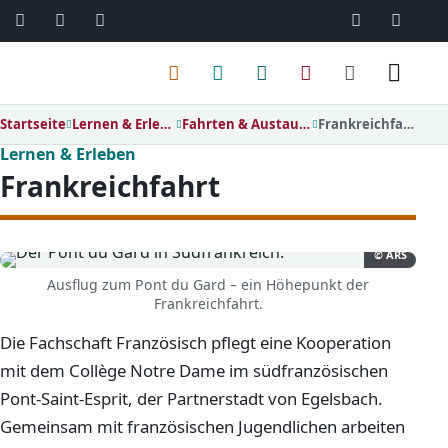
06103 / 30 33
mail@ar
Menü
Startseite
Lernen & Erleben
Fahrten & Austausch
Frankreichfahrt
Lernen & Erleben
Frankreichfahrt
© ARS
Ausflug zum Pont du Gard – ein Höhepunkt der
Frankreichfahrt.
Die Fachschaft Französisch pflegt eine Kooperation
mit dem Collège Notre Dame im südfranzösischen
Pont-Saint-Esprit, der Partnerstadt von Egelsbach.
Gemeinsam mit französischen Jugendlichen arbeiten