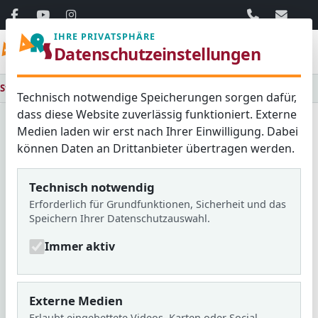
06103 / 30 33
mail@ar
IHRE PRIVATSPHÄRE
Menü
Datenschutzeinstellungen
Startseite
Lernen & Erleben
Arbeitsgemeinschaften (AGs)
Online-Anmeldung
Technisch notwendige Speicherungen sorgen dafür,
dass diese Website zuverlässig funktioniert. Externe
KURZ INFORMIERT
Medien laden wir erst nach Ihrer Einwilligung. Dabei
Aktuelles aus der Schule
können Daten an Drittanbieter übertragen werden.
Technisch notwendig
18.03.2026
Erforderlich für Grundfunktionen, Sicherheit und das
Frau Schüler und die
Speichern Ihrer Datenschutzauswahl.
Schülerbücherei
© ARS
Immer aktiv
25.03.2026
Externe Medien
Unser Frühlingsfest 2013
Erlaubt eingebettete Videos, Karten oder Social-