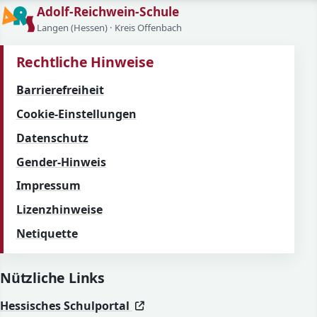
Adolf-Reichwein-Schule
Langen (Hessen) · Kreis Offenbach
Rechtliche Hinweise
Barrierefreiheit
Cookie-Einstellungen
Datenschutz
Gender-Hinweis
Impressum
Lizenzhinweise
Netiquette
Nützliche Links
(öffnet in neuem Fenster)
(öffnet in neuem Fenster)
Hessisches Schulportal