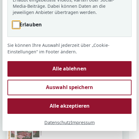
© ARS
Media-Beiträge. Dabei können Daten an die
jeweiligen Anbieter übertragen werden.
25.06.2026
Erlauben
Sommerferien &
Öffnungszeiten
KI generiert
Sie können Ihre Auswahl jederzeit über „Cookie-
Einstellungen“ im Footer ändern.
29.06.2026
Alle ablehnen
Digitale Welt im Jahrgang 5
© ARS
Auswahl speichern
03.07.2026
Alle akzeptieren
Liste der neuen Klassen
KI generiert
Datenschutz
Impressum