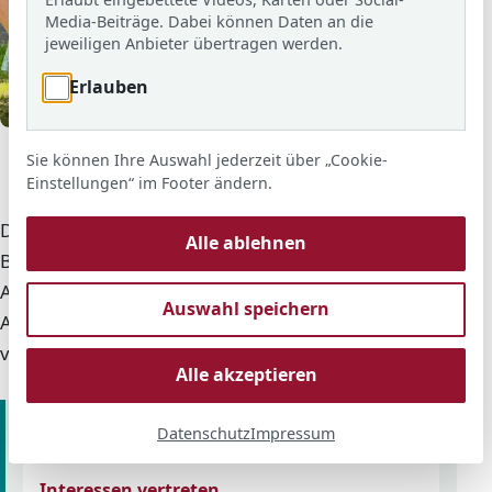
Media-Beiträge. Dabei können Daten an die
jeweiligen Anbieter übertragen werden.
Erlauben
© ARS
Unser Personalrat von links: Thomas Schaub, Cosima
Sie können Ihre Auswahl jederzeit über „Cookie-
Dahmer, Ayla Schütz, Carina Maxeiner und Chris
Einstellungen“ im Footer ändern.
Scheuermann
Der Personalrat vertritt die Interessen der
Alle ablehnen
Beschäftigten der Adolf-Reichwein-Schule und ist
Ansprechstelle für Fragen rund um
Auswahl speichern
Arbeitsbedingungen, Mitbestimmung und
vertrauensvolle Zusammenarbeit.
Alle akzeptieren
Wofür ist der Personalrat da?
Datenschutz
Impressum
Interessen vertreten