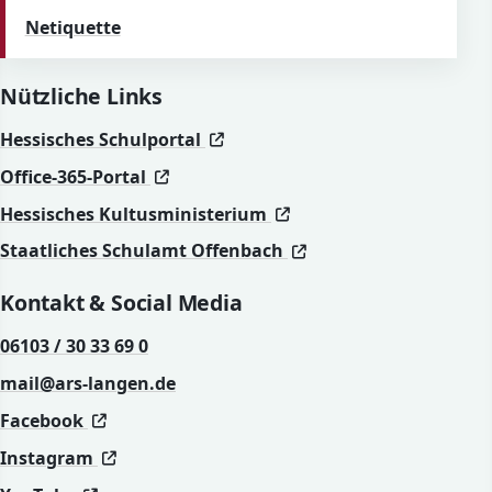
Netiquette
Nützliche Links
(öffnet in neuem Fenster)
(öffnet in neuem Fenster)
Hessisches Schulportal
(öffnet in neuem Fenster)
(öffnet in neuem Fenster)
Office-365-Portal
(öffnet in neuem Fenst
(öffnet in neuem Fenst
Hessisches Kultusministerium
(öffnet in neuem Fen
(öffnet in neuem Fen
Staatliches Schulamt Offenbach
Kontakt & Social Media
06103 / 30 33 69 0
mail@ars-langen.de
(öffnet in neuem Fenster)
(öffnet in neuem Fenster)
Facebook
(öffnet in neuem Fenster)
(öffnet in neuem Fenster)
Instagram