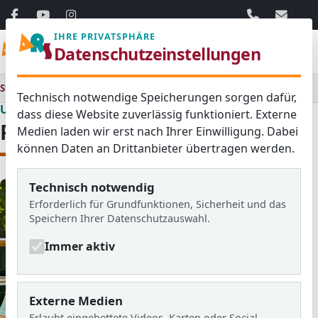
06103 / 30 33
mail@ar
IHRE PRIVATSPHÄRE
Menü
Datenschutzeinstellungen
Startseite
Unsere Schule
Personalrat
Technisch notwendige Speicherungen sorgen dafür,
Unsere Schule
dass diese Website zuverlässig funktioniert. Externe
Personalrat
Medien laden wir erst nach Ihrer Einwilligung. Dabei
können Daten an Drittanbieter übertragen werden.
Technisch notwendig
Erforderlich für Grundfunktionen, Sicherheit und das
Speichern Ihrer Datenschutzauswahl.
Immer aktiv
Externe Medien
Erlaubt eingebettete Videos, Karten oder Social-