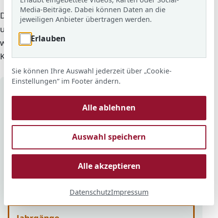
Media-Beiträge. Dabei können Daten an die
Der Unterricht findet in der Regel mittwochs in der 8.
jeweiligen Anbieter übertragen werden.
und 9. Stunde von 13:45 bis 15:15 Uhr statt. Gewählt
Erlauben
wird ein Kurs aus diesem Bereich zusätzlich zu einem
Kurs aus WP I: Berufsorientierung 2.
Sie können Ihre Auswahl jederzeit über „Cookie-
Einstellungen“ im Footer ändern.
Auf einen Blick
Alle ablehnen
Berufsorientierung 2
Der Wahlpflichtbereich WP I im Überblick.
Auswahl speichern
Alle akzeptieren
Datenschutz
Impressum
Jahrgänge