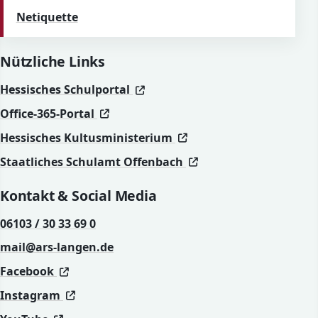
Netiquette
Nützliche Links
(öffnet in neuem Fenster)
(öffnet in neuem Fenster)
Hessisches Schulportal
(öffnet in neuem Fenster)
(öffnet in neuem Fenster)
Office-365-Portal
(öffnet in neuem Fenst
(öffnet in neuem Fenst
Hessisches Kultusministerium
(öffnet in neuem Fen
(öffnet in neuem Fen
Staatliches Schulamt Offenbach
Kontakt & Social Media
06103 / 30 33 69 0
mail@ars-langen.de
(öffnet in neuem Fenster)
(öffnet in neuem Fenster)
Facebook
(öffnet in neuem Fenster)
(öffnet in neuem Fenster)
Instagram