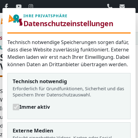
06103 / 30 33
mail@ar
IHRE PRIVATSPHÄRE
Menü
Datenschutzeinstellungen
Startseite
Lernen & Erleben
Fächer
Wahlpflichtunterricht
Schüler übernehmen Verantwortung
Technisch notwendige Speicherungen sorgen dafür,
Lernen & Erleben
dass diese Website zuverlässig funktioniert. Externe
Schüler übernehmen
Medien laden wir erst nach Ihrer Einwilligung. Dabei
Verantwortung
können Daten an Drittanbieter übertragen werden.
Technisch notwendig
Erforderlich für Grundfunktionen, Sicherheit und das
Schüler übernehmen Verantwortung ist der
Speichern Ihrer Datenschutzauswahl.
Wahlpflichtbereich WP II für die Jahrgänge 9 und 10.
Immer aktiv
In diesen Kursen engagieren sich die Schülerinnen
und Schüler für andere und für das Schulleben – von
der Streitschlichtung über den Schulsanitätsdienst bis
Externe Medien
zur Öffentlichkeitsarbeit.
Erlaubt eingebettete Videos, Karten oder Social-