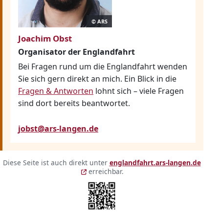
© ARS
Joachim Obst
Organisator der Englandfahrt
Bei Fragen rund um die Englandfahrt wenden
Sie sich gern direkt an mich. Ein Blick in die
Fragen & Antworten
lohnt sich – viele Fragen
sind dort bereits beantwortet.
jobst@ars-langen.de
Kurzlink und QR-Code
Diese Seite ist auch direkt unter
englandfahrt.ars-langen.de
(öffnet in neuem Fenster)
(öffnet in neuem Fenster)
erreichbar.