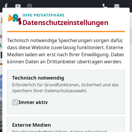
06103 / 30 33
mail@ar
IHRE PRIVATSPHÄRE
Menü
Datenschutzeinstellungen
Startseite
Lernen & Erleben
Fahrten & Austausch
Englandfahrt
Technisch notwendige Speicherungen sorgen dafür,
Lernen & Erleben
dass diese Website zuverlässig funktioniert. Externe
Englandfahrt
Medien laden wir erst nach Ihrer Einwilligung. Dabei
können Daten an Drittanbieter übertragen werden.
Technisch notwendig
Erforderlich für Grundfunktionen, Sicherheit und das
Speichern Ihrer Datenschutzauswahl.
Immer aktiv
Externe Medien
Erlaubt eingebettete Videos, Karten oder Social-