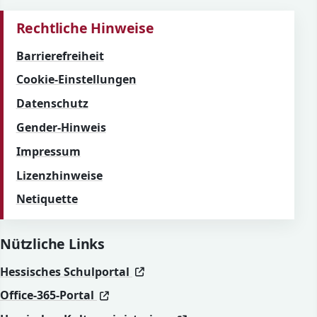
Rechtliche Hinweise
Barrierefreiheit
Cookie-Einstellungen
Datenschutz
Gender-Hinweis
Impressum
Lizenzhinweise
Netiquette
Nützliche Links
(öffnet in neuem Fenster)
(öffnet in neuem Fenster)
Hessisches Schulportal
(öffnet in neuem Fenster)
(öffnet in neuem Fenster)
Office-365-Portal