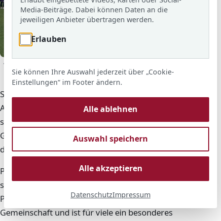
Media-Beiträge. Dabei können Daten an die
jeweiligen Anbieter übertragen werden.
Erlauben
© ARS
Vor dem Parliament in London: die Englandfahrt der Adolf-
Sie können Ihre Auswahl jederzeit über „Cookie-
Reichwein-Schule.
Einstellungen“ im Footer ändern.
Seit vielen Jahren fahren Schülerinnen und Schüler der
Adolf-Reichwein-Schule am Ende der 7. Klasse für
Alle ablehnen
sechs Tage nach England. Sie wohnen in ausgewählten
Gastfamilien in der Nähe von London und erhalten
Auswahl speichern
dort täglich Frühstück und Abendessen.
Alle akzeptieren
Passend zum Themenschwerpunkt des 7. Schuljahrs
stehen viele Ausflüge nach London auf dem
Datenschutz
Impressum
Programm. Die Fahrt verbindet Sprache, Kultur und
Gemeinschaft und ist für viele ein besonderes