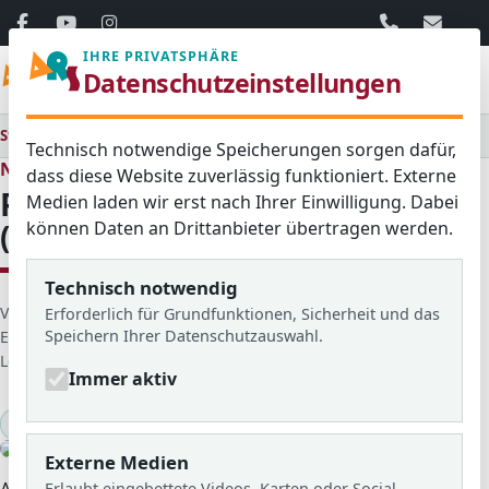
06103 / 30 33
mail@ar
IHRE PRIVATSPHÄRE
Menü
Datenschutzeinstellungen
Startseite
Medienraum
Alle
Praktikum in Torrecampo (Spanien)
Technisch notwendige Speicherungen sorgen dafür,
Neues aus dem Schulleben
dass diese Website zuverlässig funktioniert. Externe
Praktikum in Torrecampo
Medien laden wir erst nach Ihrer Einwilligung. Dabei
können Daten an Drittanbieter übertragen werden.
(Spanien)
Technisch notwendig
D
Veröffentlicht von: Michael Becker
Erforderlich für Grundfunktionen, Sicherheit und das
Speichern Ihrer Datenschutzauswahl.
e
Erstellt am: 22. Oktober 2025
t
Letzte Aktualisierung: 19. November 2025
Zugriffe: 1220
Immer aktiv
a
i
Betriebspraktikum
Kooperationspartner
2025/26
l
© ARS
s
Externe Medien
Am 20.10.2025 sind 19 Schülerinnen und Schüler, in
Erlaubt eingebettete Videos, Karten oder Social-