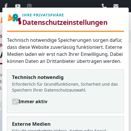
06103 / 30 33
mail@ar
IHRE PRIVATSPHÄRE
Menü
Datenschutzeinstellungen
Startseite
Medienraum
Alle
Abschlussfahrt 10R
Technisch notwendige Speicherungen sorgen dafür,
Neues aus dem Schulleben
dass diese Website zuverlässig funktioniert. Externe
Abschlussfahrt 10R
Medien laden wir erst nach Ihrer Einwilligung. Dabei
können Daten an Drittanbieter übertragen werden.
D
Veröffentlicht von: Jette-Zoé Deuchert
Technisch notwendig
e
Erstellt am: 05. November 2025
Erforderlich für Grundfunktionen, Sicherheit und das
t
Letzte Aktualisierung: 29. April 2026
Zugriffe: 938
Speichern Ihrer Datenschutzauswahl.
a
i
Immer aktiv
Veranstaltungen
Klassenfahrt
2025/26
l
s
Externe Medien
Erlaubt eingebettete Videos, Karten oder Social-