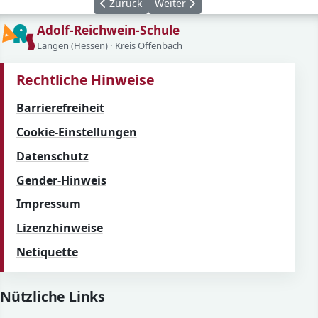
Vorheriger Beitrag: Theaterpädagogisches Pr
Nächster Beitrag: Schülerinnen g
Zurück
Weiter
Adolf-Reichwein-Schule
Langen (Hessen) · Kreis Offenbach
Rechtliche Hinweise
Barrierefreiheit
Cookie-Einstellungen
Datenschutz
Gender-Hinweis
Impressum
Lizenzhinweise
Netiquette
Nützliche Links