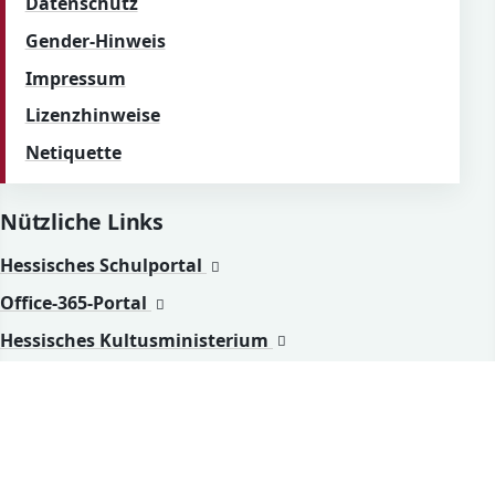
Datenschutz
Gender-Hinweis
Impressum
Lizenzhinweise
Netiquette
Nützliche Links
(öffnet in neuem Fenster)
Hessisches Schulportal
(öffnet in neuem Fenster)
Office-365-Portal
(öffnet in neuem Fenste
Hessisches Kultusministerium
(öffnet in neuem Fens
Staatliches Schulamt Offenbach
Kontakt & Social Media
06103 / 30 33 69 0