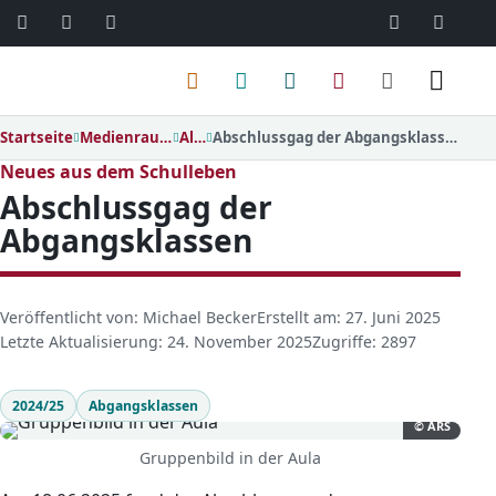
06103 / 30 33
mail@ar
Menü
Startseite
Medienraum
Alle
Abschlussgag der Abgangsklassen
Neues aus dem Schulleben
Abschlussgag der
Abgangsklassen
D
Veröffentlicht von: Michael Becker
Erstellt am: 27. Juni 2025
e
Letzte Aktualisierung: 24. November 2025
Zugriffe: 2897
t
a
2024/25
Abgangsklassen
i
© ARS
l
Gruppenbild in der Aula
s