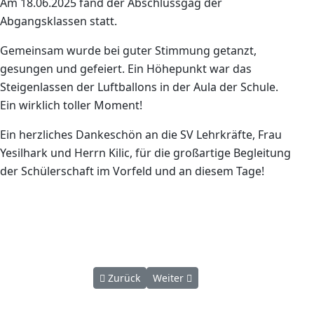
Am 18.06.2025 fand der Abschlussgag der
Abgangsklassen statt.
Gemeinsam wurde bei guter Stimmung getanzt,
gesungen und gefeiert. Ein Höhepunkt war das
Steigenlassen der Luftballons in der Aula der Schule.
Ein wirklich toller Moment!
Ein herzliches Dankeschön an die SV Lehrkräfte, Frau
Yesilhark und Herrn Kilic, für die großartige Begleitung
der Schülerschaft im Vorfeld und an diesem Tage!
Vorheriger Beitrag: Abschlussfeier der Abga
Nächster Beitrag: Frühlingsball d
Zurück
Weiter