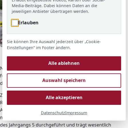
s
Media-Beiträge. Dabei können Daten an die
jeweiligen Anbieter übertragen werden.
Erlauben
Sie können Ihre Auswahl jederzeit über „Cookie-
© ARS
Einstellungen“ im Footer ändern.
Im Rahmen der Berufsorientierung erhielt ich Einblicke in
die Automobil- und Kfz-Branche
Alle ablehnen
Neue 5. Klässler der Adolf-Reichwein-Schule in Langen
führen Verkehrssicherheitsprogramm des ADAC
Auswahl speichern
durch.
Zum Schuljahresbeginn heißt es an der Adolf-
Alle akzeptieren
Reichwein-Schule in Langen „Achtung Auto!“. Das vom
ADAC angebotene Programm „Achtung Auto!“ wird
Datenschutz
Impressum
mit den neu eingeschulten Schülerinnen und Schülern
des Jahrgangs 5 durchgeführt und trägt wesentlich