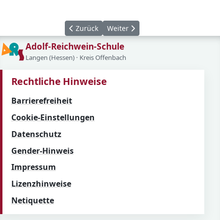
Vorheriger Beitrag: Reichweinradio bei hr3
Nächster Beitrag: Klassenfahrt i
Zurück
Weiter
Adolf-Reichwein-Schule
Langen (Hessen) · Kreis Offenbach
Rechtliche Hinweise
Barrierefreiheit
Cookie-Einstellungen
Datenschutz
Gender-Hinweis
Impressum
Lizenzhinweise
Netiquette