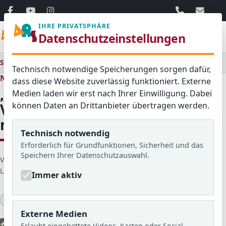
06103 / 30 33
mail@ar
IHRE PRIVATSPHÄRE
Menü
Datenschutzeinstellungen
Startseite
Medienraum
Alle
„Achtung Auto!“ Verkehrssicherheitsprogramm des ADAC
Technisch notwendige Speicherungen sorgen dafür,
Neues aus dem Schulleben
dass diese Website zuverlässig funktioniert. Externe
„Achtung Auto!“
Medien laden wir erst nach Ihrer Einwilligung. Dabei
können Daten an Drittanbieter übertragen werden.
Verkehrssicherheitsprogram
m des ADAC
Technisch notwendig
Erforderlich für Grundfunktionen, Sicherheit und das
Speichern Ihrer Datenschutzauswahl.
D
Veröffentlicht von: Agnessa
Erstellt am: 12. September 2017
e
Letzte Aktualisierung: 03. Juni 2026
Zugriffe: 198
Immer aktiv
t
a
2017/18
KlARSicht Nr.17
i
Externe Medien
l
Erlaubt eingebettete Videos, Karten oder Social-