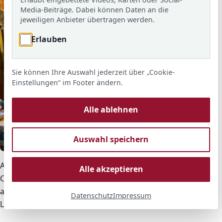
l
Media-Beiträge. Dabei können Daten an die
s
jeweiligen Anbieter übertragen werden.
Erlauben
Sie können Ihre Auswahl jederzeit über „Cookie-
Einstellungen“ im Footer ändern.
Alle ablehnen
Auswahl speichern
© ARS
Angeknüpft an alte Traditionen waren wir nach der
Alle akzeptieren
Corona-Pandemie im Dezember 2022 endlich wieder
an einem Wochenende auf dem
Datenschutz
Impressum
Langener Weihnachtsmarkt vertreten.