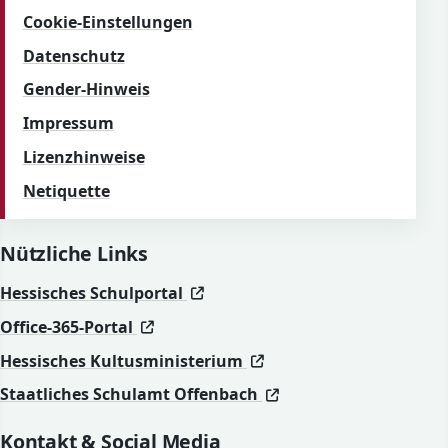
Cookie-Einstellungen
Datenschutz
Gender-Hinweis
Impressum
Lizenzhinweise
Netiquette
Nützliche Links
(öffnet in neuem Fenster)
(öffnet in neuem Fenster)
Hessisches Schulportal
(öffnet in neuem Fenster)
(öffnet in neuem Fenster)
Office-365-Portal
(öffnet in neuem Fenst
(öffnet in neuem Fenst
Hessisches Kultusministerium
(öffnet in neuem Fen
(öffnet in neuem Fen
Staatliches Schulamt Offenbach
Kontakt & Social Media