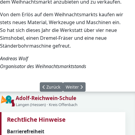
dem Weihnachtsmarkt anzubieten und zu verkaufen.
Von dem Erlös auf dem Weihnachtsmarkts kaufen wir
stets neues Material, Werkzeuge und Maschinen ein.
So hat sich dieses Jahr die Werkstatt über vier neue
Simshobel, einen Dremel-Fräser und eine neue
Ständerbohrmaschine gefreut.
Andreas Wolf
Organisator des Weihnachts
marktstands
Vorheriger Beitrag: Börsenspiel der deutsch
Nächster Beitrag: Frühlingskonze
Zurück
Weiter
Adolf-Reichwein-Schule
Langen (Hessen) · Kreis Offenbach
Rechtliche Hinweise
Barrierefreiheit