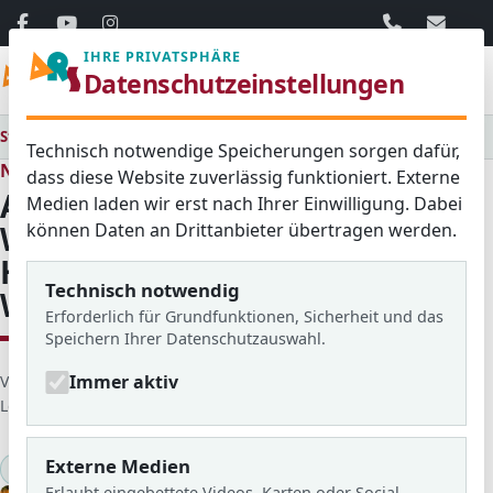
06103 / 30 33
mail@ar
IHRE PRIVATSPHÄRE
Menü
Datenschutzeinstellungen
Startseite
Medienraum
Alle
ARS auf dem Weihnachtsmarkt - Handgemachter Weihnachtsschmuck
Technisch notwendige Speicherungen sorgen dafür,
Neues aus dem Schulleben
dass diese Website zuverlässig funktioniert. Externe
ARS auf dem
Medien laden wir erst nach Ihrer Einwilligung. Dabei
können Daten an Drittanbieter übertragen werden.
Weihnachtsmarkt -
Handgemachter
Technisch notwendig
Weihnachtsschmuck
Erforderlich für Grundfunktionen, Sicherheit und das
Speichern Ihrer Datenschutzauswahl.
Immer aktiv
D
Veröffentlicht von: Mathis
Erstellt am: 26. Februar 2023
e
Letzte Aktualisierung: 26. Februar 2025
Zugriffe: 1549
t
a
Externe Medien
2022/23
Weihnachtsmarkt
i
Erlaubt eingebettete Videos, Karten oder Social-