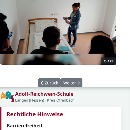
© ARS
Vorheriger Beitrag: Stadtradeln 2023
Nächster Beitrag: Erfolgreiches H
Zurück
Weiter
Adolf-Reichwein-Schule
Langen (Hessen) · Kreis Offenbach
Rechtliche Hinweise
Barrierefreiheit