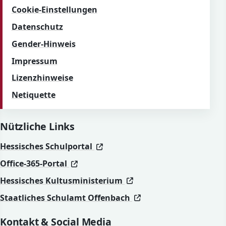
Cookie-Einstellungen
Datenschutz
Gender-Hinweis
Impressum
Lizenzhinweise
Netiquette
Nützliche Links
(öffnet in neuem Fenster)
(öffnet in neuem Fenster)
Hessisches Schulportal
(öffnet in neuem Fenster)
(öffnet in neuem Fenster)
Office-365-Portal
(öffnet in neuem Fenst
(öffnet in neuem Fenst
Hessisches Kultusministerium
(öffnet in neuem Fen
(öffnet in neuem Fen
Staatliches Schulamt Offenbach
Kontakt & Social Media