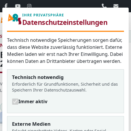
06103 / 30 33
mail@ar
IHRE PRIVATSPHÄRE
Menü
Datenschutzeinstellungen
Startseite
Medienraum
Alle
Betriebsbesichtigungen - 2017
Technisch notwendige Speicherungen sorgen dafür,
Neues aus dem Schulleben
dass diese Website zuverlässig funktioniert. Externe
Betriebsbesichtigungen -
Medien laden wir erst nach Ihrer Einwilligung. Dabei
können Daten an Drittanbieter übertragen werden.
2017
Technisch notwendig
D
Veröffentlicht von: Kai
Erstellt am: 27. Februar 2017
Erforderlich für Grundfunktionen, Sicherheit und das
Speichern Ihrer Datenschutzauswahl.
e
Letzte Aktualisierung: 18. Dezember 2025
Zugriffe: 2021
t
Immer aktiv
a
2016/17
KlARSicht Nr.16
i
l
s
Externe Medien
Erlaubt eingebettete Videos, Karten oder Social-