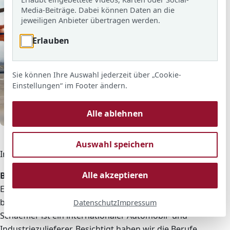
Media-Beiträge. Dabei können Daten an die
jeweiligen Anbieter übertragen werden.
Erlauben
Sie können Ihre Auswahl jederzeit über „Cookie-
Einstellungen“ im Footer ändern.
Alle ablehnen
© ARS
Betriebsbesichtigung am Hubschrauberlandeplatz.
Auswahl speichern
Interessante Berufe näher betrachten!
Alle akzeptieren
Besichtigung bei der Schaeffler GmbH
Eine weitere Betriebserkundung fand am 27.03.
bei der Firma Schaeffler in Langen statt. Die Firma
Datenschutz
Impressum
Schaeffler ist ein internationaler Automobil- und
Industriezulieferer. Besichtigt haben wir die Berufe