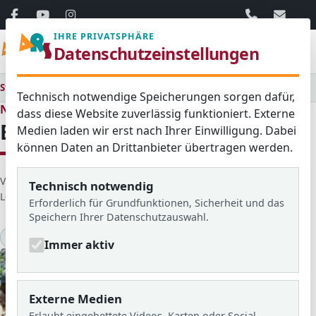
06103 / 30 33
mail@ar
IHRE PRIVATSPHÄRE
Menü
Datenschutzeinstellungen
Startseite
Medienraum
Alle
Bläserfahrt nach Rüdesheim
Technisch notwendige Speicherungen sorgen dafür,
Neues aus dem Schulleben
dass diese Website zuverlässig funktioniert. Externe
Bläserfahrt nach Rüdesheim
Medien laden wir erst nach Ihrer Einwilligung. Dabei
können Daten an Drittanbieter übertragen werden.
D
Veröffentlicht von: Kai
Erstellt am: 21. April 2017
Technisch notwendig
e
Letzte Aktualisierung: 24. März 2026
Zugriffe: 1374
Erforderlich für Grundfunktionen, Sicherheit und das
t
Speichern Ihrer Datenschutzauswahl.
a
2017/18
i
Immer aktiv
l
s
Externe Medien
Erlaubt eingebettete Videos, Karten oder Social-