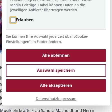
Media-Beiträge. Dabei können Daten an die
jeweiligen Anbieter übertragen werden.
Erlauben
Sie können Ihre Auswahl jederzeit über „Cookie-
Einstellungen“ im Footer ändern.
© ARS
Alle ablehnen
Die Bläserklasse auf Ausflug nach Rüdesheim.
Bläserklassen in Rüdesheim!
Auswahl speichern
In der Zeit vom 18.04. bis 21.04.2017 sind die
Schülerinnen und Schüler der Bläserklassen der Adolf-
Alle akzeptieren
Reichwein-Schule zum intensiven Üben in die
Jugendherberge nach Rüdesheim gefahren. Begleitet
Datenschutz
Impressum
wurden die 30 Schülerinnen und Schüler durch die
Musiklehrkräfte Frau Sandra Macholdt und Herrn