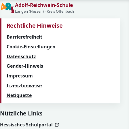
Adolf-Reichwein-Schule
Langen (Hessen) · Kreis Offenbach
Rechtliche Hinweise
Barrierefreiheit
Cookie-Einstellungen
Datenschutz
Gender-Hinweis
Impressum
Lizenzhinweise
Netiquette
Nützliche Links
(öffnet in neuem Fenster)
(öffnet in neuem Fenster)
Hessisches Schulportal