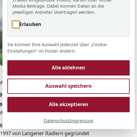
Media-Beiträge. Dabei können Daten an die
jeweiligen Anbieter übertragen werden.
Erlauben
Sie können Ihre Auswahl jederzeit über „Cookie-
Einstellungen“ im Footer ändern.
© ARS
Alle ablehnen
Unterwegs auf den Radrouten des ADFC Langen/Egelsbach.
Aus Freude am Radfahren...
Auswahl speichern
Hier finden Sie Allgemien Infos zum ADFC.
Alle akzeptieren
Name:
Allgemeiner Deutscher Fahrrad Club
Datenschutz
Impressum
Gegründet:
1997 von Langener Radlern gegründet