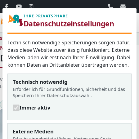
06103 / 30 33
mail@ar
IHRE PRIVATSPHÄRE
Menü
Datenschutzeinstellungen
Startseite
Medienraum
Alle
Der ADFC Langen/Egelsbach
Technisch notwendige Speicherungen sorgen dafür,
Neues aus dem Schulleben
dass diese Website zuverlässig funktioniert. Externe
Der ADFC Langen/Egelsbach
Medien laden wir erst nach Ihrer Einwilligung. Dabei
können Daten an Drittanbieter übertragen werden.
D
Veröffentlicht von: Kai
Erstellt am: 14. Mai 2016
Technisch notwendig
e
Letzte Aktualisierung: 14. Mai 2016
Zugriffe: 1873
Erforderlich für Grundfunktionen, Sicherheit und das
t
Speichern Ihrer Datenschutzauswahl.
a
Fahrten
2016/17
KlARSicht Nr.16
i
Immer aktiv
l
s
Externe Medien
Erlaubt eingebettete Videos, Karten oder Social-