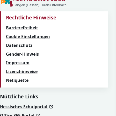
Langen (Hessen) · Kreis Offenbach
Rechtliche Hinweise
Barrierefreiheit
Cookie-Einstellungen
Datenschutz
Gender-Hinweis
Impressum
Lizenzhinweise
Netiquette
Nützliche Links
(öffnet in neuem Fenster)
(öffnet in neuem Fenster)
Hessisches Schulportal
(öffnet in neuem Fenster)
(öffnet in neuem Fenster)
Office-365-Portal