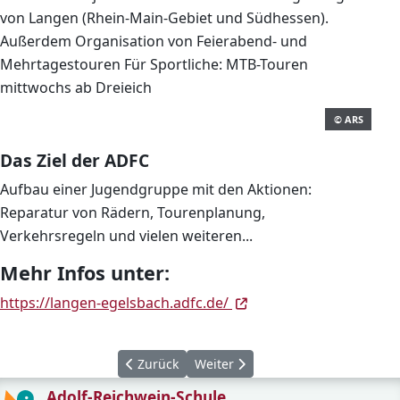
von Langen (Rhein-Main-Gebiet und Südhessen).
Außerdem Organisation von Feierabend- und
Mehrtagestouren Für Sportliche: MTB-Touren
mittwochs ab Dreieich
© ARS
Das Ziel der ADFC
Aufbau einer Jugendgruppe mit den Aktionen:
Reparatur von Rädern, Tourenplanung,
Verkehrsregeln und vielen weiteren...
Mehr Infos unter:
(öffnet in neuem Fenst
(öffnet in neuem Fenst
https://langen-egelsbach.adfc.de/
Vorheriger Beitrag: Adolf-Reichwein-Schule 
Nächster Beitrag: AG Börsenspiel
Zurück
Weiter
Adolf-Reichwein-Schule