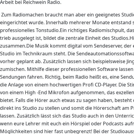
Arbeit bei Reichwein Radio.
Zum R
adiomachen braucht man aber ein geeignetes Studio
eingerichtet wurde. Innerhalb mehrerer Monate entstand s
professionelles Tonstudio.
Ein richtiges Radiomischpult, d
trieb ausgelegt ist, bildet die zentrale Einheit des Studios.H
zusammen.Die Musik kommt digital vom Sendeserver, der 
Studio im Technikraum steht. Die Sendeautomationssoftware
vorher geplant ab. Zusätzlich lassen sich beispielsweise Ji
zumischen. Mithilfe dieser professionellen Software lasse
Sendungen fahren.
Richtig, beim Radio heißt es, eine Sen
die Anlage von einem hochwertigen Profi CD-Player.
Die St
von einem High -End Mikrofon aufgenommen, das exzelle
bietet.
Falls die Hörer auch etwas zu sagen haben, besteht 
direkt ins Studio zu stellen und somit die Hörerschaft am
lassen.
Zusätzlich lässt sich das Studio auch in den Unterri
wenn eure Lehrer mit euch ein Hörspiel oder Podcasts auf
Möglichkeiten sind hier fast unbegrenzt!
Bei der Studioau