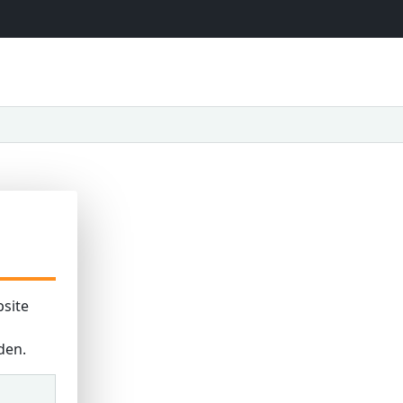
site
den.