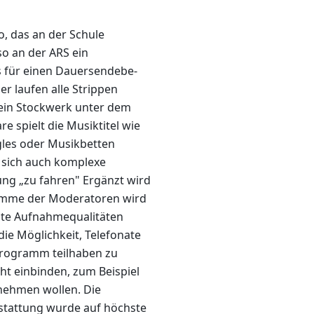
, das an der Schule
o an der ARS ein
as für einen Dauersendebe-
ier laufen alle Strippen
ein Stockwerk unter dem
 spielt die Musiktitel wie
ngles oder Musikbetten
n sich auch komplexe
dung „zu fahren" Ergänzt wird
imme der Moderatoren wird
nte Aufnahmequalitäten
die Möglichkeit, Telefonate
 Programm teilhaben zu
cht einbinden, zum Beispiel
nehmen wollen. Die
sstattung wurde auf höchste