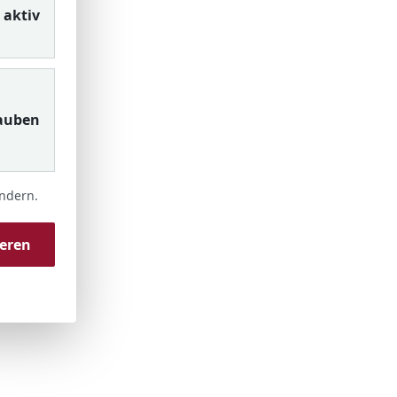
aktiv
auben
ändern.
ieren