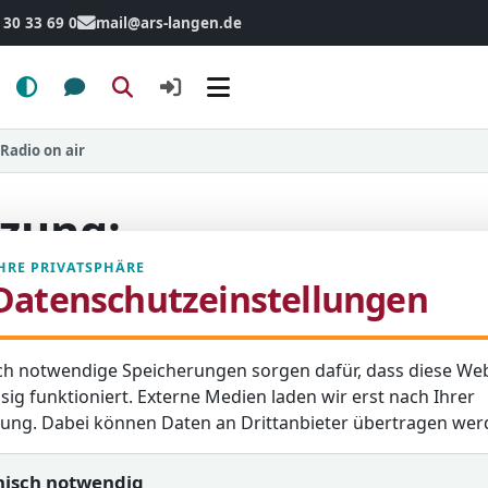
 30 33 69 0
mail@ars-langen.de
Menü
Radio on air
zung:
ir
HRE PRIVATSPHÄRE
Datenschutzeinstellungen
ch notwendige Speicherungen sorgen dafür, dass diese Web
tualisierung: 21. Mai 2025
sig funktioniert. Externe Medien laden wir erst nach Ihrer
igung. Dabei können Daten an Drittanbieter übertragen wer
nisch notwendig