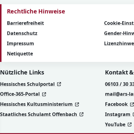
Rechtliche Hinweise
Barrierefreiheit
Cookie-Eins
Datenschutz
Gender-Hinw
Impressum
Lizenzhinwe
Netiquette
Nützliche Links
Kontakt &
(öffnet in neuem Fenster)
(öffnet in neuem Fenster)
Hessisches Schulportal
06103 / 30 3
(öffnet in neuem Fenster)
(öffnet in neuem Fenster)
Office-365-Portal
mail@ars-l
(öffnet in neuem Fenst
(öffnet in neuem Fenst
Hessisches Kultusministerium
Facebook
(öffnet in neuem Fen
(öffnet in neuem Fen
Staatliches Schulamt Offenbach
Instagram
(
(
YouTube