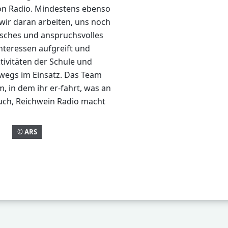
 von Radio. Mindestens ebenso
wir daran arbeiten, uns noch
risches und anspruchsvolles
nteressen aufgreift und
tivitäten der Schule und
wegs im Einsatz.
Das Team
 in dem ihr er-fahrt, was an
euch, Reichwein
Radio macht
© ARS
orientierung - Wie bereite ich mich auf ein Vorstellungsgespräch v
ag: Hospitationstage Max-Eyth-Schule Dreieich