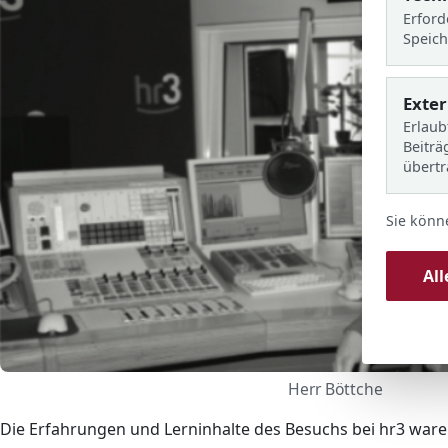
l
Erford
s
Speich
Exte
Erlaub
Beiträ
übert
Sie könn
Al
Herr Böttche
Die Erfahrungen und Lerninhalte des Besuchs bei hr3 ware