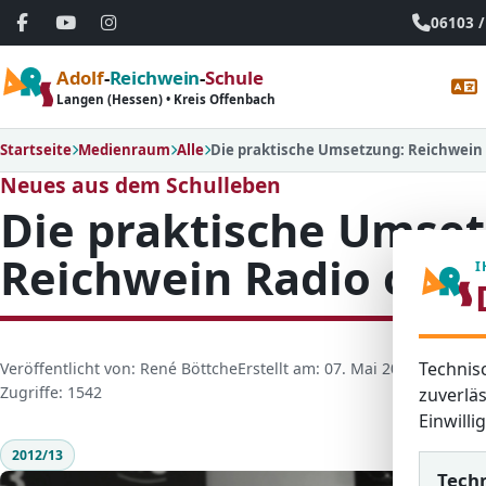
06103 /
Adolf
-
Reichwein
-
Schule
Langen (Hessen) • Kreis Offenbach
Startseite
Medienraum
Alle
Die praktische Umsetzung: Reichwein 
Neues aus dem Schulleben
Die praktische Umset
Reichwein Radio on a
I
Technis
D
Veröffentlicht von: René Böttche
Erstellt am: 07. Mai 2013
Letzte Ak
e
Zugriffe: 1542
zuverläs
t
Einwill
a
2012/13
i
Tech