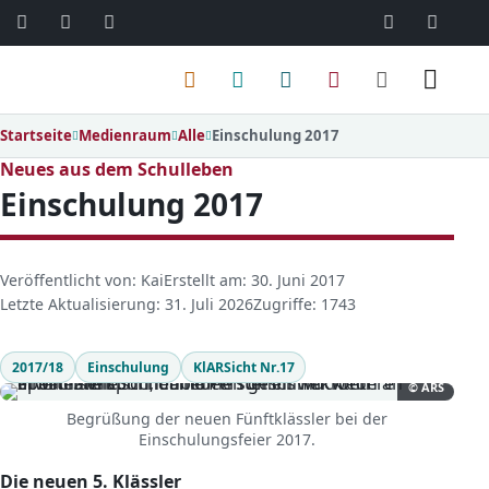
06103 / 30 33
mail@ar
Menü
Startseite
Medienraum
Alle
Einschulung 2017
Neues aus dem Schulleben
Einschulung 2017
D
Veröffentlicht von: Kai
Erstellt am: 30. Juni 2017
e
Letzte Aktualisierung: 31. Juli 2026
Zugriffe: 1743
t
a
2017/18
Einschulung
KlARSicht Nr.17
i
© ARS
l
Begrüßung der neuen Fünftklässler bei der
s
Einschulungsfeier 2017.
Die neuen 5. Klässler