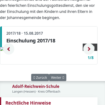
den feierlichen Einschulungsgottesdienst, den sie vor
der Einschulung mit den Kindern und ihren Eltern in
der Johannesgemeinde begingen.
2017/18 · 15.08.2017
Einschulung 2017/18
© ARS
1/8
Vorheriger Beitrag: Fachmesse für Ausbildun
Nächster Beitrag: Kuchen für den
Zurück
Weiter
Adolf-Reichwein-Schule
Langen (Hessen) · Kreis Offenbach
Rechtliche Hinweise