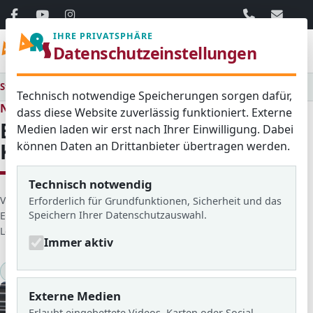
06103 / 30 33
mail@ar
IHRE PRIVATSPHÄRE
Menü
Datenschutzeinstellungen
Startseite
Medienraum
Alle
Einschulungsfeier der 5. Klassen
Technisch notwendige Speicherungen sorgen dafür,
Neues aus dem Schulleben
dass diese Website zuverlässig funktioniert. Externe
Einschulungsfeier der 5.
Medien laden wir erst nach Ihrer Einwilligung. Dabei
können Daten an Drittanbieter übertragen werden.
Klassen
Technisch notwendig
D
Veröffentlicht von: Stella Meyer
Erforderlich für Grundfunktionen, Sicherheit und das
Speichern Ihrer Datenschutzauswahl.
e
Erstellt am: 09. September 2014
t
Letzte Aktualisierung: 18. Februar 2026
Zugriffe: 859
Immer aktiv
a
i
2014/15
Einschulung
KlARSicht Nr.11
l
s
Externe Medien
Erlaubt eingebettete Videos, Karten oder Social-