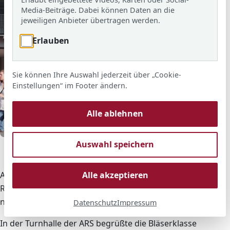
Media-Beiträge. Dabei können Daten an die
jeweiligen Anbieter übertragen werden.
Erlauben
Sie können Ihre Auswahl jederzeit über „Cookie-
Einstellungen“ im Footer ändern.
Alle ablehnen
© ARS
Auswahl speichern
Familien warten zur Einschulungsfeier vor dem
Schulgebäude.
Am Dienstag, den 09.09.2014, fand an der Adolf-
Alle akzeptieren
Reichwein-Schule um 16.00 Uhr die Einschulung der
neuen 5. Klassen statt.
Datenschutz
Impressum
In der Turnhalle der ARS begrüßte die Bläserklasse