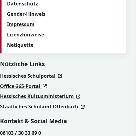
Datenschutz
Gender-Hinweis
Impressum
Lizenzhinweise
Netiquette
Nützliche Links
(öffnet in neuem Fenster)
(öffnet in neuem Fenster)
Hessisches Schulportal
(öffnet in neuem Fenster)
(öffnet in neuem Fenster)
Office-365-Portal
(öffnet in neuem Fenst
(öffnet in neuem Fenst
Hessisches Kultusministerium
(öffnet in neuem Fen
(öffnet in neuem Fen
Staatliches Schulamt Offenbach
Kontakt & Social Media
06103 / 30 33 69 0