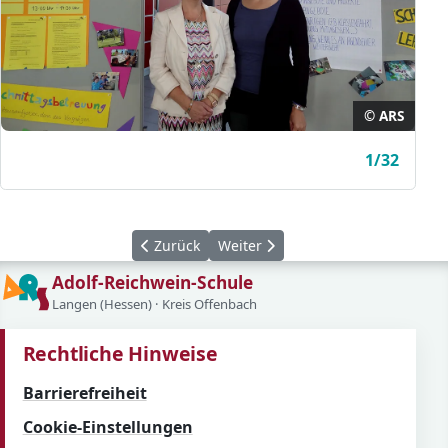
© ARS
1/32
Vorheriger Beitrag: Panasonic Langen: Einblic
Nächster Beitrag: Ein neuer Klang 
Zurück
Weiter
Adolf-Reichwein-Schule
Langen (Hessen) · Kreis Offenbach
Rechtliche Hinweise
Barrierefreiheit
Cookie-Einstellungen