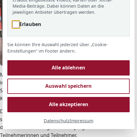
Media-Beiträge. Dabei können Daten an die
jeweiligen Anbieter übertragen werden.
Erlauben
Sie können Ihre Auswahl jederzeit über „Cookie-
Einstellungen“ im Footer ändern.
© ARS
Alle ablehnen
Mit großer Begeisterung und viel Engagement haben
in diesem Jahr insgesamt 289 Schülerinnen und
Auswahl speichern
Schüler der Adolf-Reichwein-Schule am
Känguruwettbewerb 2025 teilgenommen.
Alle akzeptieren
Der Wettbewerb, der jährlich deutschlandweit
stattfindet, fördert das mathematische Denken und
Datenschutz
Impressum
die Problemlösefähigkeiten der jungen
Teilnehmerinnen und Teilnehmer.