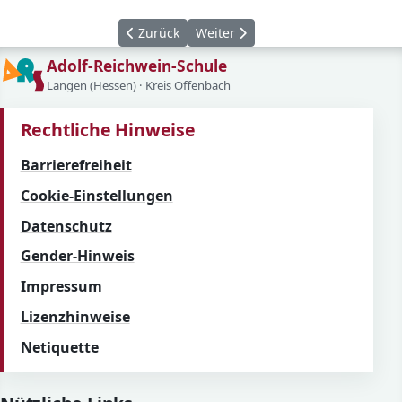
Vorheriger Beitrag: Kuchen für den Abschluss
Nächster Beitrag: Creative Chang
Zurück
Weiter
Adolf-Reichwein-Schule
Langen (Hessen) · Kreis Offenbach
Rechtliche Hinweise
Barrierefreiheit
Cookie-Einstellungen
Datenschutz
Gender-Hinweis
Impressum
Lizenzhinweise
Netiquette