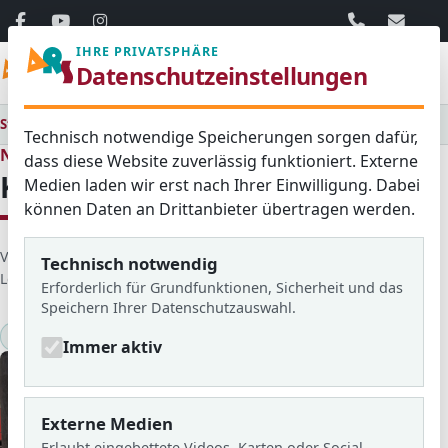
06103 / 30 33
mail@ar
IHRE PRIVATSPHÄRE
Menü
Datenschutzeinstellungen
Startseite
Medienraum
Alle
Känguruwettbewerb 2025
Technisch notwendige Speicherungen sorgen dafür,
Neues aus dem Schulleben
dass diese Website zuverlässig funktioniert. Externe
Känguruwettbewerb 2025
Medien laden wir erst nach Ihrer Einwilligung. Dabei
können Daten an Drittanbieter übertragen werden.
D
Veröffentlicht von: Taylor
Erstellt am: 03. Juni 2025
Technisch notwendig
e
Letzte Aktualisierung: 08. April 2026
Zugriffe: 3165
Erforderlich für Grundfunktionen, Sicherheit und das
t
Speichern Ihrer Datenschutzauswahl.
a
Mathematik
2024/25
Känguru-Mathematikwettbewerb
i
Immer aktiv
l
s
Externe Medien
Erlaubt eingebettete Videos, Karten oder Social-