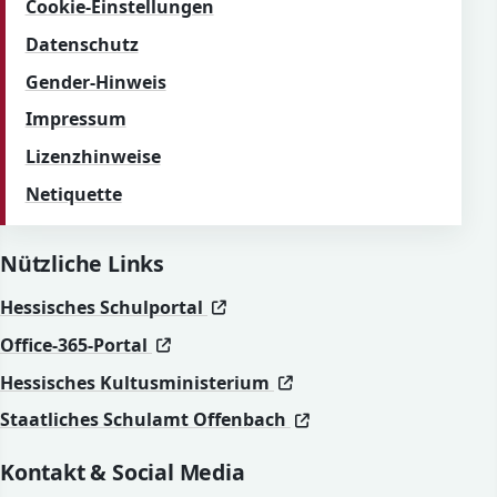
Cookie-Einstellungen
Datenschutz
Gender-Hinweis
Impressum
Lizenzhinweise
Netiquette
Nützliche Links
(öffnet in neuem Fenster)
(öffnet in neuem Fenster)
Hessisches Schulportal
(öffnet in neuem Fenster)
(öffnet in neuem Fenster)
Office-365-Portal
(öffnet in neuem Fenst
(öffnet in neuem Fenst
Hessisches Kultusministerium
(öffnet in neuem Fen
(öffnet in neuem Fen
Staatliches Schulamt Offenbach
Kontakt & Social Media