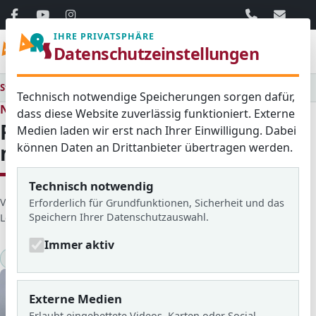
06103 / 30 33
mail@ar
IHRE PRIVATSPHÄRE
Menü
Datenschutzeinstellungen
Startseite
Medienraum
Alle
Fahrt nach Polen - Austausch mit Kodrab
Technisch notwendige Speicherungen sorgen dafür,
Neues aus dem Schulleben
dass diese Website zuverlässig funktioniert. Externe
Fahrt nach Polen - Austausch
Medien laden wir erst nach Ihrer Einwilligung. Dabei
können Daten an Drittanbieter übertragen werden.
mit Kodrab
Technisch notwendig
D
Veröffentlicht von: Mathis
Erstellt am: 30. September 2018
Erforderlich für Grundfunktionen, Sicherheit und das
Speichern Ihrer Datenschutzauswahl.
e
Letzte Aktualisierung: 18. März 2026
Zugriffe: 1602
t
Immer aktiv
a
Fahrten
2018/19
KlARSicht Nr.19
i
l
s
Externe Medien
Erlaubt eingebettete Videos, Karten oder Social-