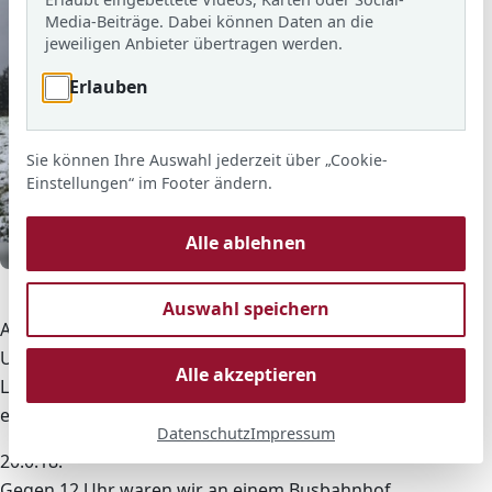
Media-Beiträge. Dabei können Daten an die
jeweiligen Anbieter übertragen werden.
Erlauben
Sie können Ihre Auswahl jederzeit über „Cookie-
Einstellungen“ im Footer ändern.
Alle ablehnen
© ARS
Teilnehmende der Polenfahrt
Auswahl speichern
Am 19.9.18 war es endlich soweit, es ging nach Polen.
Um 19.30 Uhr trafen wir uns am Busbahnhof in
Alle akzeptieren
Langen. Wir waren alle aufgeregt, und als der Bus
endlich kam, stiegen wir ein.
Datenschutz
Impressum
20.0.18:
Gegen 12 Uhr waren wir an einem Busbahnhof