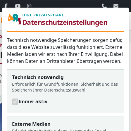
06103 / 30 33
mail@ar
IHRE PRIVATSPHÄRE
Menü
Datenschutzeinstellungen
Startseite
Medienraum
Alle
Frankreichfahrt 2017/18
Technisch notwendige Speicherungen sorgen dafür,
Neues aus dem Schulleben
dass diese Website zuverlässig funktioniert. Externe
Frankreichfahrt 2017/18
Medien laden wir erst nach Ihrer Einwilligung. Dabei
können Daten an Drittanbieter übertragen werden.
D
Veröffentlicht von: Leonie
Erstellt am: 04. April 2018
Technisch notwendig
e
Letzte Aktualisierung: 26. März 2025
Zugriffe: 2475
Erforderlich für Grundfunktionen, Sicherheit und das
t
Speichern Ihrer Datenschutzauswahl.
a
Frankreichfahrt
2017/18
i
Immer aktiv
l
s
Externe Medien
Erlaubt eingebettete Videos, Karten oder Social-