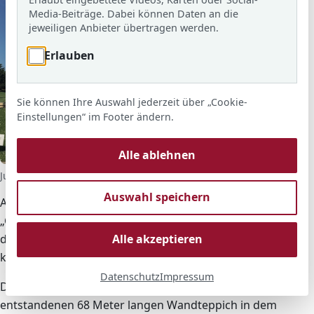
Media-Beiträge. Dabei können Daten an die
jeweiligen Anbieter übertragen werden.
Erlauben
Sie können Ihre Auswahl jederzeit über „Cookie-
Einstellungen“ im Footer ändern.
Alle ablehnen
© ARS
Jugendliche, die an der Frankreichfahrt teilgenommen haben
Auswahl speichern
Am Mittwoch, den 2. April, fuhren wir als erstes zu
„Carrefour" (einem französischen Super-markt), in
dem wir uns etwas Proviant für die kommenden Tage
Alle akzeptieren
kaufen konnten.
Datenschutz
Impressum
Danach besichtigten wir einen im 11. Jahrhundert
entstandenen 68 Meter langen Wandteppich in dem