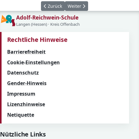
Vorheriger Beitrag: Panasonic in Langen
Nächster Beitrag: Känguruwettb
Zurück
Weiter
Adolf-Reichwein-Schule
Langen (Hessen) · Kreis Offenbach
Rechtliche Hinweise
Barrierefreiheit
Cookie-Einstellungen
Datenschutz
Gender-Hinweis
Impressum
Lizenzhinweise
Netiquette
Nützliche Links