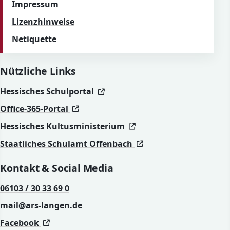
Impressum
Lizenzhinweise
Netiquette
Nützliche Links
(öffnet in neuem Fenster)
(öffnet in neuem Fenster)
Hessisches Schulportal
(öffnet in neuem Fenster)
(öffnet in neuem Fenster)
Office-365-Portal
(öffnet in neuem Fenst
(öffnet in neuem Fenst
Hessisches Kultusministerium
(öffnet in neuem Fen
(öffnet in neuem Fen
Staatliches Schulamt Offenbach
Kontakt & Social Media
06103 / 30 33 69 0
mail@ars-langen.de
(öffnet in neuem Fenster)
(öffnet in neuem Fenster)
Facebook