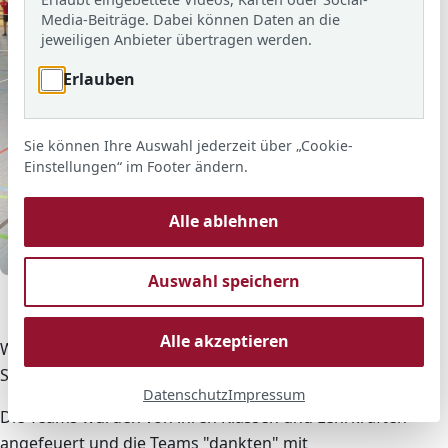
s
Media-Beiträge. Dabei können Daten an die
jeweiligen Anbieter übertragen werden.
Erlauben
Sie können Ihre Auswahl jederzeit über „Cookie-
Einstellungen“ im Footer ändern.
Alle ablehnen
© ARS
Auswahl speichern
Ausgelassener Jubel beim Fußballturnier der 7.
Jahrgangsstufe.
Alle akzeptieren
Während des gesamten Turniers herrschte in der
Sporthalle eine tolle und stimmungsvolle Atmosphäre.
Datenschutz
Impressum
Die Teams wurden von ihren Klassen und Lehrkräften
angefeuert und die Teams "dankten" mit