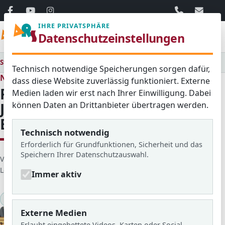
06103 / 30 33
mail@ar
IHRE PRIVATSPHÄRE
Menü
Datenschutzeinstellungen
Startseite
Medienraum
Alle
Fußballturnier der 7. Jahrgangsstufe ein voller Erfolg
Technisch notwendige Speicherungen sorgen dafür,
Neues aus dem Schulleben
dass diese Website zuverlässig funktioniert. Externe
Fußballturnier der 7.
Medien laden wir erst nach Ihrer Einwilligung. Dabei
können Daten an Drittanbieter übertragen werden.
Jahrgangsstufe ein voller
Erfolg
Technisch notwendig
Erforderlich für Grundfunktionen, Sicherheit und das
Speichern Ihrer Datenschutzauswahl.
D
Veröffentlicht von: Taylor
Erstellt am: 17. Mai 2023
e
Letzte Aktualisierung: 27. April 2024
Zugriffe: 2116
Immer aktiv
t
a
Sport
2022/23
i
Externe Medien
l
Erlaubt eingebettete Videos, Karten oder Social-