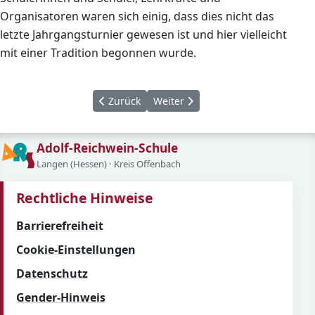
Organisatoren waren sich einig, dass dies nicht das
letzte Jahrgangsturnier gewesen ist und hier vielleicht
mit einer Tradition begonnen wurde.
Vorheriger Beitrag: Wer hat die beste Lerna
Nächster Beitrag: Englandfahrt 2
Zurück
Weiter
Adolf-Reichwein-Schule
Langen (Hessen) · Kreis Offenbach
Rechtliche Hinweise
Barrierefreiheit
Cookie-Einstellungen
Datenschutz
Gender-Hinweis