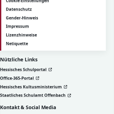
Cookie-Einstellungen
Datenschutz
Gender-Hinweis
Impressum
Lizenzhinweise
Netiquette
Nützliche Links
(öffnet in neuem Fenster)
(öffnet in neuem Fenster)
Hessisches Schulportal
(öffnet in neuem Fenster)
(öffnet in neuem Fenster)
Office-365-Portal
(öffnet in neuem Fenst
(öffnet in neuem Fenst
Hessisches Kultusministerium
(öffnet in neuem Fen
(öffnet in neuem Fen
Staatliches Schulamt Offenbach
Kontakt & Social Media