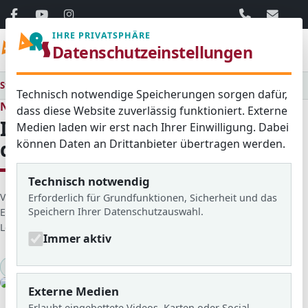
06103 / 30 33
mail@ar
IHRE PRIVATSPHÄRE
Menü
Datenschutzeinstellungen
Startseite
Medienraum
Alle
InteGREATer e.V. zu Gast an der ARS
Technisch notwendige Speicherungen sorgen dafür,
Neues aus dem Schulleben
dass diese Website zuverlässig funktioniert. Externe
InteGREATer e.V. zu Gast an
Medien laden wir erst nach Ihrer Einwilligung. Dabei
können Daten an Drittanbieter übertragen werden.
der ARS
Technisch notwendig
D
Veröffentlicht von: Kathrin Gütlich (Schulsozialarbeit)
Erforderlich für Grundfunktionen, Sicherheit und das
Speichern Ihrer Datenschutzauswahl.
e
Erstellt am: 21. November 2018
t
Letzte Aktualisierung: 18. März 2026
Zugriffe: 1797
Immer aktiv
a
i
2018/19
Hauptschule
KlARSicht Nr.19
Projekt
l
© ARS
s
Externe Medien
Klasse während des Projekts
Erlaubt eingebettete Videos, Karten oder Social-