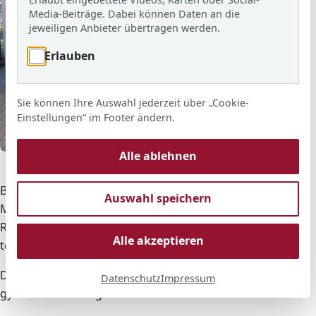
Media-Beiträge. Dabei können Daten an die
jeweiligen Anbieter übertragen werden.
Erlauben
Sie können Ihre Auswahl jederzeit über „Cookie-
Einstellungen“ im Footer ändern.
© ARS
Alle ablehnen
Die Gewinner des Känguruwettbewerbs
Beim bundesweit durchgeführten Känguru-
Auswahl speichern
Mathematikwettbewerb haben an der Adolf-
Reichwein-Schule über 200 Schülerinnen und Schüler
Alle akzeptieren
teilgenommen.
Die größte Gruppe stellten die Jahrgänge 5 und 6 des
Datenschutz
Impressum
gymnasialen Zweiges.