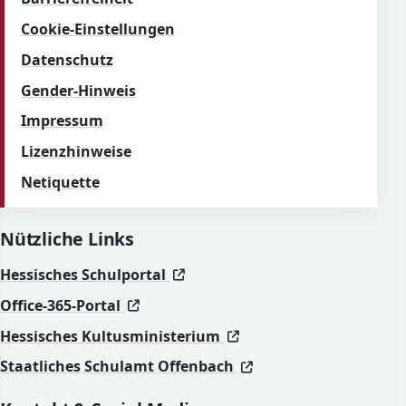
Cookie-Einstellungen
Datenschutz
Gender-Hinweis
Impressum
Lizenzhinweise
Netiquette
Nützliche Links
(öffnet in neuem Fenster)
(öffnet in neuem Fenster)
Hessisches Schulportal
(öffnet in neuem Fenster)
(öffnet in neuem Fenster)
Office-365-Portal
(öffnet in neuem Fenst
(öffnet in neuem Fenst
Hessisches Kultusministerium
(öffnet in neuem Fen
(öffnet in neuem Fen
Staatliches Schulamt Offenbach