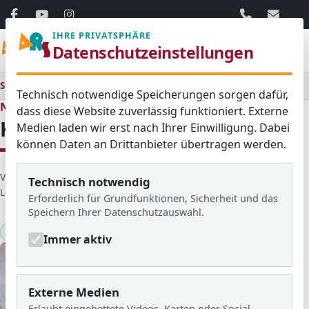
06103 / 30 33
mail@ar
IHRE PRIVATSPHÄRE
Menü
Datenschutzeinstellungen
Startseite
Medienraum
Alle
Känguruwettbewerb
Technisch notwendige Speicherungen sorgen dafür,
Neues aus dem Schulleben
dass diese Website zuverlässig funktioniert. Externe
Känguruwettbewerb
Medien laden wir erst nach Ihrer Einwilligung. Dabei
können Daten an Drittanbieter übertragen werden.
D
Veröffentlicht von: Taylor
Erstellt am: 27. Mai 2023
Technisch notwendig
e
Letzte Aktualisierung: 24. März 2026
Zugriffe: 2560
Erforderlich für Grundfunktionen, Sicherheit und das
t
Speichern Ihrer Datenschutzauswahl.
a
2022/23
Känguru-Mathematikwettbewerb
KlARSicht Nr.22
i
Immer aktiv
l
s
Externe Medien
Erlaubt eingebettete Videos, Karten oder Social-