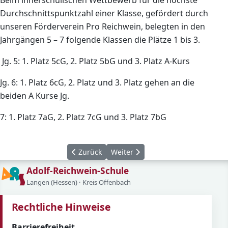
Beim innerschulischen Wettbewerb für die höchste
Durchschnittspunktzahl einer Klasse, gefördert durch
unseren Förderverein Pro Reichwein, belegten in den
Jahrgängen 5 – 7 folgende Klassen die Plätze 1 bis 3.
Jg. 5: 1. Platz 5cG, 2. Platz 5bG und 3. Platz A-Kurs
Jg. 6: 1. Platz 6cG, 2. Platz und 3. Platz gehen an die
beiden A Kurse Jg.
7: 1. Platz 7aG, 2. Platz 7cG und 3. Platz 7bG
Vorheriger Beitrag: Englandfahrt 2023
Nächster Beitrag: Job & Snack - S
Zurück
Weiter
Adolf-Reichwein-Schule
Langen (Hessen) · Kreis Offenbach
Rechtliche Hinweise
Barrierefreiheit