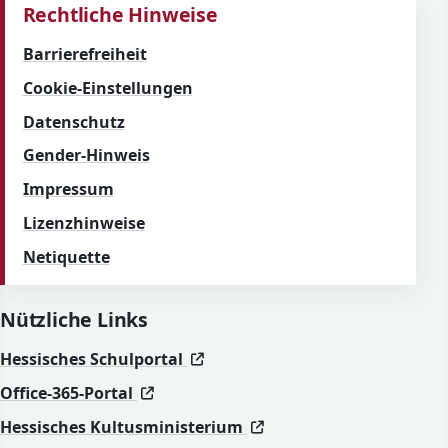
Rechtliche Hinweise
Barrierefreiheit
Cookie-Einstellungen
Datenschutz
Gender-Hinweis
Impressum
Lizenzhinweise
Netiquette
Nützliche Links
(öffnet in neuem Fenster)
(öffnet in neuem Fenster)
Hessisches Schulportal
(öffnet in neuem Fenster)
(öffnet in neuem Fenster)
Office-365-Portal
(öffnet in neuem Fenst
(öffnet in neuem Fenst
Hessisches Kultusministerium