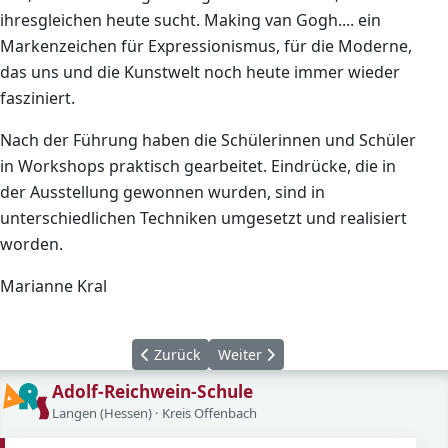
ihresgleichen heute sucht. Making van Gogh.... ein
Markenzeichen für Expressionismus, für die Moderne,
das uns und die Kunstwelt noch heute immer wieder
fasziniert.
Nach der Führung haben die Schülerinnen und Schüler
in Workshops praktisch gearbeitet. Eindrücke, die in
der Ausstellung gewonnen wurden, sind in
unterschiedlichen Techniken umgesetzt und realisiert
worden.
Marianne Kral
Vorheriger Beitrag: Ausflug zum Frankfurter 
Nächster Beitrag: Bilder des Absc
Zurück
Weiter
Adolf-Reichwein-Schule
Langen (Hessen) · Kreis Offenbach