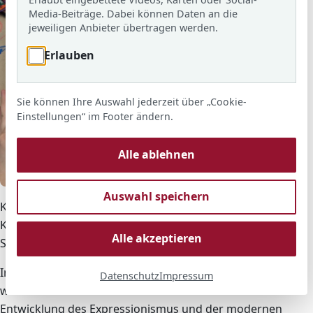
Media-Beiträge. Dabei können Daten an die
jeweiligen Anbieter übertragen werden.
Erlauben
Sie können Ihre Auswahl jederzeit über „Cookie-
Einstellungen“ im Footer ändern.
Alle ablehnen
© ARS
Auswahl speichern
Kurz vor den Weihnachtsferien besuchten zwei
Klassen, die 10bG und die 10cR, im Städel die
Alle akzeptieren
Sonderausstellung „Making van Gogh“.
In Führungen erlebten die Schülerinnen und Schüler,
Datenschutz
Impressum
welch immense Rolle dieser Künstler für die
Entwicklung des Expressionismus und der modernen