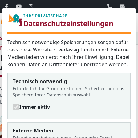
06103 / 30 33
mail@ar
IHRE PRIVATSPHÄRE
Menü
Datenschutzeinstellungen
Startseite
Medienraum
Alle
Kunst: Making van Gogh Ausflug ins Städelmuseum
Technisch notwendige Speicherungen sorgen dafür,
Neues aus dem Schulleben
dass diese Website zuverlässig funktioniert. Externe
Kunst: Making van Gogh
Medien laden wir erst nach Ihrer Einwilligung. Dabei
können Daten an Drittanbieter übertragen werden.
Ausflug ins Städelmuseum
Technisch notwendig
D
Veröffentlicht von: Stella Meyer
Erforderlich für Grundfunktionen, Sicherheit und das
Speichern Ihrer Datenschutzauswahl.
e
Erstellt am: 01. Dezember 2020
t
Letzte Aktualisierung: 19. März 2026
Zugriffe: 554
Immer aktiv
a
i
Kunst
2019/20
KlARSicht Nr.21
l
s
Externe Medien
Erlaubt eingebettete Videos, Karten oder Social-