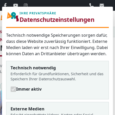
06103 / 30 33
mail@ar
IHRE PRIVATSPHÄRE
Menü
Datenschutzeinstellungen
Startseite
Medienraum
Alle
Mathewettbewerb 2021/22
Technisch notwendige Speicherungen sorgen dafür,
Neues aus dem Schulleben
dass diese Website zuverlässig funktioniert. Externe
Mathewettbewerb 2021/22
Medien laden wir erst nach Ihrer Einwilligung. Dabei
können Daten an Drittanbieter übertragen werden.
D
Veröffentlicht von: Taylor
Erstellt am: 02. Dezember 2021
Technisch notwendig
e
Letzte Aktualisierung: 28. April 2024
Zugriffe: 2174
Erforderlich für Grundfunktionen, Sicherheit und das
t
Speichern Ihrer Datenschutzauswahl.
a
Mathematik
Wettbewerbe
2021/22
i
Immer aktiv
l
s
Externe Medien
Erlaubt eingebettete Videos, Karten oder Social-