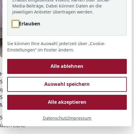
Media-Beiträge. Dabei können Daten an die
jeweiligen Anbieter übertragen werden.
Erlauben
Sie können Ihre Auswahl jederzeit über „Cookie-
Einstellungen“ im Footer ändern.
© ARS
Ehrung beim Mathematikwettbewerb 2021/22.
Alle ablehnen
Hierfür haben sich folgende acht Schülerinnen und
Schüler durch ihre Leistungen in der ersten Runde
Auswahl speichern
qualifiziert und wurden am 09.03.22 von der
Schulleiterin, Marianne Kral, und dem Fachsprecher
Alle akzeptieren
Mathematik, Matthias Franz, entsprechend geehrt.
Sie erhielten Ihre Urkunden und ein kleines Geschenk
Datenschutz
Impressum
überreicht: