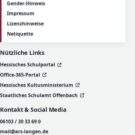
Gender-Hinweis
Impressum
Lizenzhinweise
Netiquette
Nützliche Links
(öffnet in neuem Fenster)
(öffnet in neuem Fenster)
Hessisches Schulportal
(öffnet in neuem Fenster)
(öffnet in neuem Fenster)
Office-365-Portal
(öffnet in neuem Fenst
(öffnet in neuem Fenst
Hessisches Kultusministerium
(öffnet in neuem Fen
(öffnet in neuem Fen
Staatliches Schulamt Offenbach
Kontakt & Social Media
06103 / 30 33 69 0
mail@ars-langen.de