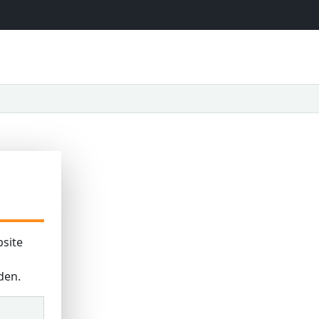
site
den.