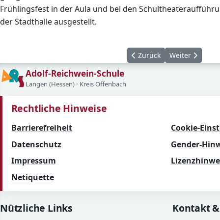
Frühlingsfest in der Aula und bei den Schultheateraufführ
der Stadthalle ausgestellt.
Vorheriger Beitrag: Weihn
Nächster Beitr
Zurück
Weiter
Adolf-Reichwein-Schule
Langen (Hessen) · Kreis Offenbach
Rechtliche Hinweise
Barrierefreiheit
Cookie-Eins
Datenschutz
Gender-Hinw
Impressum
Lizenzhinwe
Netiquette
Nützliche Links
Kontakt &