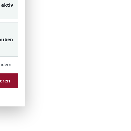
aktiv
auben
ändern.
ieren