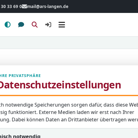
 30 33 69 0
mail@ars-langen.de
Menü
HRE PRIVATSPHÄRE
Datenschutzeinstellungen
(5bF) und Rebecca (5bF)
iffe: 771
ch notwendige Speicherungen sorgen dafür, dass diese Web
sig funktioniert. Externe Medien laden wir erst nach Ihrer
igung. Dabei können Daten an Drittanbieter übertragen wer
nisch notwendig