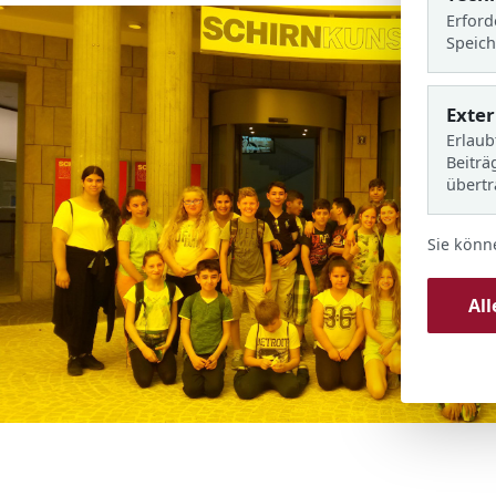
Erford
Speich
Exte
Erlaub
Beiträ
übert
Sie könn
Al