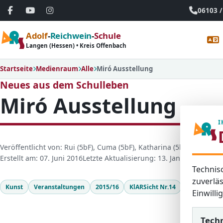
06103 /
Adolf
-
Reichwein
-
Schule
Langen (Hessen) • Kreis Offenbach
Startseite
Medienraum
Alle
Miró Ausstellung
Neues aus dem Schulleben
Miró Ausstellung
I
D
Veröffentlicht von: Rui (5bF), Cuma (5bF), Katharina (5bF), Zeynep 
e
Erstellt am: 07. Juni 2016
Letzte Aktualisierung: 13. Januar 2026
Zugr
Technis
t
a
zuverläs
Kunst
Veranstaltungen
2015/16
KlARSicht Nr.14
i
Einwill
l
s
Tech