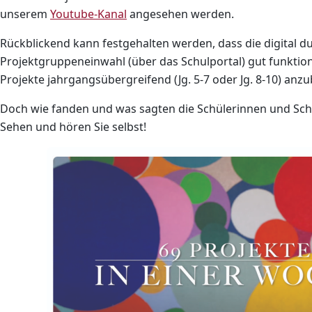
(öffnet in neuem Fenster)
unserem
Youtube-Kanal
angesehen werden.
Rückblickend kann festgehalten werden, dass die digital d
Projektgruppeneinwahl (über das Schulportal) gut funktion
Projekte jahrgangsübergreifend (Jg. 5-7 oder Jg. 8-10) anzu
Doch wie fanden und was sagten die Schülerinnen und Sch
Sehen und hören Sie selbst!