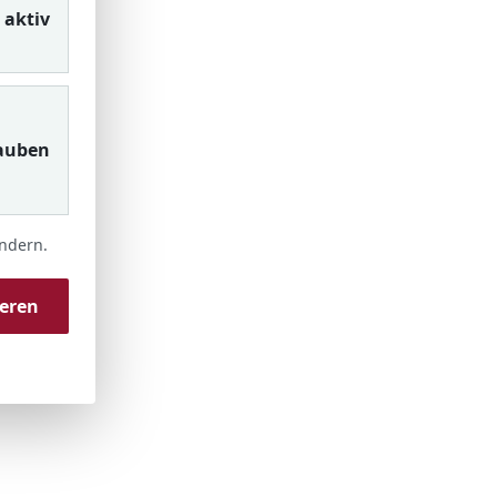
aktiv
auben
ändern.
ieren