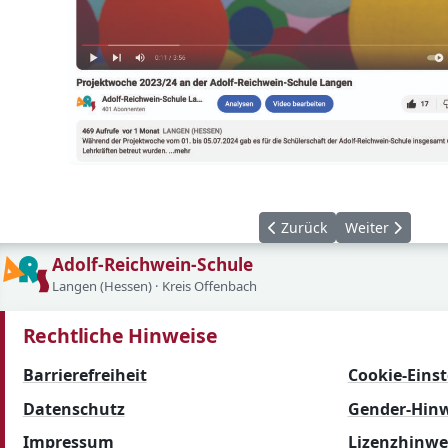
Vorheriger Beitrag: Koope
Nächster Beitr
Zurück
Weiter
Adolf-Reichwein-Schule
Langen (Hessen) · Kreis Offenbach
Rechtliche Hinweise
Barrierefreiheit
Cookie-Eins
Datenschutz
Gender-Hinw
Impressum
Lizenzhinwe