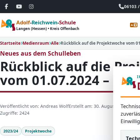
06103 /
Adolf
-
Reichwein
-
Schule
Langen (Hessen) • Kreis Offenbach
Startseite
Medienraum
Alle
Rückblick auf die Projektwoche vom 01
Neues aus dem Schulleben
Rückblick auf die Pr
vom 01.07.2024 – 05.
I
Technis
D
Veröffentlicht von: Andreas Wolf
Erstellt am: 30. August 2024
Letzt
e
Zugriffe: 2424
zuverläs
t
Einwill
a
2023/24
Projektwoche
i
Tech