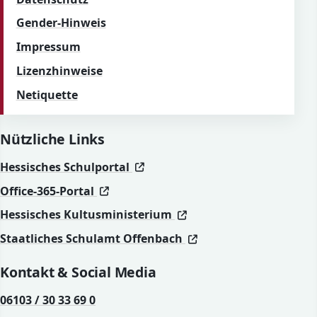
Gender-Hinweis
Impressum
Lizenzhinweise
Netiquette
Nützliche Links
(öffnet in neuem Fenster)
(öffnet in neuem Fenster)
Hessisches Schulportal
(öffnet in neuem Fenster)
(öffnet in neuem Fenster)
Office-365-Portal
(öffnet in neuem Fenst
(öffnet in neuem Fenst
Hessisches Kultusministerium
(öffnet in neuem Fen
(öffnet in neuem Fen
Staatliches Schulamt Offenbach
Kontakt & Social Media
06103 / 30 33 69 0