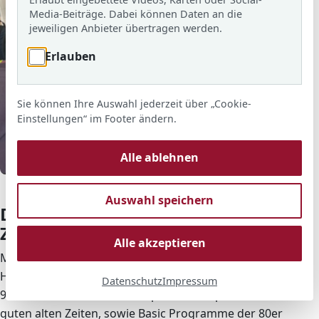
Media-Beiträge. Dabei können Daten an die
jeweiligen Anbieter übertragen werden.
Erlauben
Sie können Ihre Auswahl jederzeit über „Cookie-
Einstellungen“ im Footer ändern.
Alle ablehnen
© ARS
Schüler vor einem 80er Videospiel
Auswahl speichern
Die WPU AG Werken unternimmt
Zeitreise in die 80er Jahre.
Alle akzeptieren
Mit einem Commodore 64, dem meistverkauften
Homecomputer der Welt, beschäftigte sich die WPU
Datenschutz
Impressum
9/10 in der letzten Stunde. Spannende Spiele aus der
guten alten Zeiten, sowie Basic Programme der 80er