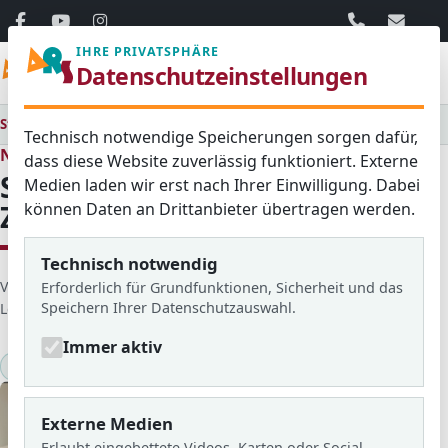
06103 / 30 33
mail@ar
IHRE PRIVATSPHÄRE
Menü
Datenschutzeinstellungen
Startseite
Medienraum
Alle
Schüler unternehmen eine Zeitreise in die 80er Jahre
Technisch notwendige Speicherungen sorgen dafür,
Neues aus dem Schulleben
dass diese Website zuverlässig funktioniert. Externe
Schüler unternehmen eine
Medien laden wir erst nach Ihrer Einwilligung. Dabei
können Daten an Drittanbieter übertragen werden.
Zeitreise in die 80er Jahre
Technisch notwendig
D
Veröffentlicht von: Maria-Carlotta
Erstellt am: 04. März 2026
Erforderlich für Grundfunktionen, Sicherheit und das
Speichern Ihrer Datenschutzauswahl.
e
Letzte Aktualisierung: 20. März 2026
Zugriffe: 896
t
Immer aktiv
a
Wahlpflichtunterricht
2025/26
i
l
s
Externe Medien
Erlaubt eingebettete Videos, Karten oder Social-