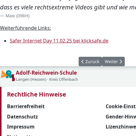
dass es viele rechtsextreme Videos gibt und wie 
Maxi (09bH)
Weiterführende Links:
(öffnet in 
Safer Internet Day 11.02.25 bei klicksafe.de
Vorheriger Beitrag: Weg m
Nächster Beitr
Zurück
Weiter
Adolf-Reichwein-Schule
Langen (Hessen) · Kreis Offenbach
Rechtliche Hinweise
Barrierefreiheit
Cookie-Eins
Datenschutz
Gender-Hinw
Impressum
Lizenzhinwe