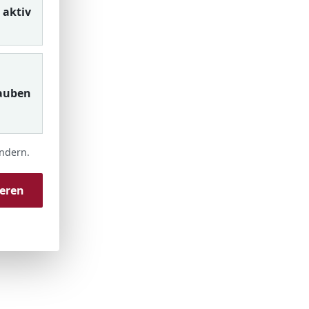
aktiv
auben
ändern.
ieren