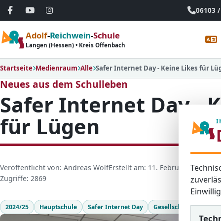
06103 /
Adolf
-
Reichwein
-
Schule
Langen (Hessen) • Kreis Offenbach
Startseite
Medienraum
Alle
Safer Internet Day - Keine Likes für L
Neues aus dem Schulleben
Safer Internet Day - 
für Lügen
I
Technis
D
Veröffentlicht von: Andreas Wolf
Erstellt am: 11. Februar 2025
Letzt
e
Zugriffe: 2869
zuverläs
t
Einwill
a
2024/25
Hauptschule
Safer Internet Day
Gesellschaftslehre
i
Tech