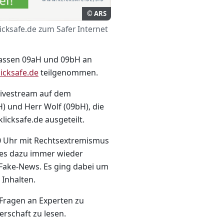
© ARS
cksafe.de zum Safer Internet
lassen 09aH und 09bH an
(öffnet in neuem Fenster)
licksafe.de
teilgenommen.
Livestream auf dem
H) und Herr Wolf (09bH), die
licksafe.de ausgeteilt.
30 Uhr mit Rechtsextremismus
 es dazu immer wieder
 Fake-News. Es ging dabei um
Inhalten.
Fragen an Experten zu
erschaft zu lesen.