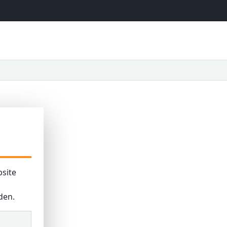
site
den.