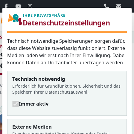
06103 / 30 33
mail@ar
IHRE PRIVATSPHÄRE
Menü
Datenschutzeinstellungen
Startseite
Medienraum
Alle
Siegerehrung der 2. Runde des Mathematikwettbewerbs
Technisch notwendige Speicherungen sorgen dafür,
Neues aus dem Schulleben
dass diese Website zuverlässig funktioniert. Externe
Siegerehrung der 2. Runde
Medien laden wir erst nach Ihrer Einwilligung. Dabei
können Daten an Drittanbieter übertragen werden.
des Mathematikwettbewerbs
Technisch notwendig
D
Veröffentlicht von: Evgeniy
Erstellt am: 25. März 2024
Erforderlich für Grundfunktionen, Sicherheit und das
Speichern Ihrer Datenschutzauswahl.
e
Letzte Aktualisierung: 10. September 2025
Zugriffe: 4141
t
Immer aktiv
a
2023/24
Mathematik
Wettbewerbe
i
l
s
Externe Medien
Erlaubt eingebettete Videos, Karten oder Social-