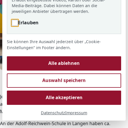
Media-Beiträge. Dabei können Daten an die
jeweiligen Anbieter übertragen werden.
Erlauben
Sie können Ihre Auswahl jederzeit über „Cookie-
Einstellungen“ im Footer ändern.
Alle ablehnen
© ARS
Von links: Frau Jäger (Stellvertretende Schulleiterin), die
Auswahl speichern
Sieger der 2. Runde des Mathewettbewerbs mit ihren
Urkunden und Herr Franz (Mathematik-Fachleiter)
Jedes Jahr im Dezember ist es wieder soweit: Die
Alle akzeptieren
achten Klassen in ganz Hessen schreiben den
Mathematikwettbewerb.
Datenschutz
Impressum
An der Adolf-Reichwein-Schule in Langen haben ca.