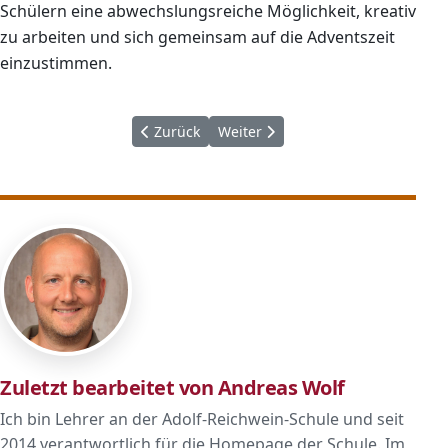
Schülern eine abwechslungsreiche Möglichkeit, kreativ
zu arbeiten und sich gemeinsam auf die Adventszeit
einzustimmen.
Vorheriger Beitrag: Kreative Höhenflüge an d
Nächster Beitrag: Neue Tanzgrup
Zurück
Weiter
Zuletzt bearbeitet von Andreas Wolf
Ich bin Lehrer an der Adolf-Reichwein-Schule und seit
2014 verantwortlich für die Homepage der Schule. Im