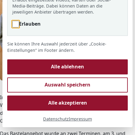
Media-Beiträge. Dabei können Daten an die
jeweiligen Anbieter übertragen werden.
Erlauben
Sie können Ihre Auswahl jederzeit über „Cookie-
Einstellungen“ im Footer ändern.
Alle ablehnen
© ARS
Auswahl speichern
Weihnachtsbasteln der fünften Klassen mit Frau Gütlich.
In der Adventszeit fand an unserer Schule ein
Alle akzeptieren
Weihnachtsbasteln für die Schülerinnen und Schüler
der 5. Klassen statt. Die Veranstaltung wurde von Frau
Datenschutz
Impressum
Gütlich organisiert und durchgeführt.
Das Bastelangebot wurde an zwei Terminen, am 3. und