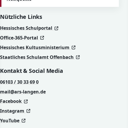
Nützliche Links
(öffnet in neuem Fenster)
(öffnet in neuem Fenster)
Hessisches Schulportal
(öffnet in neuem Fenster)
(öffnet in neuem Fenster)
Office-365-Portal
(öffnet in neuem Fenst
(öffnet in neuem Fenst
Hessisches Kultusministerium
(öffnet in neuem Fen
(öffnet in neuem Fen
Staatliches Schulamt Offenbach
Kontakt & Social Media
06103 / 30 33 69 0
mail@ars-langen.de
(öffnet in neuem Fenster)
(öffnet in neuem Fenster)
Facebook
(öffnet in neuem Fenster)
(öffnet in neuem Fenster)
Instagram
(öffnet in neuem Fenster)
(öffnet in neuem Fenster)
YouTube