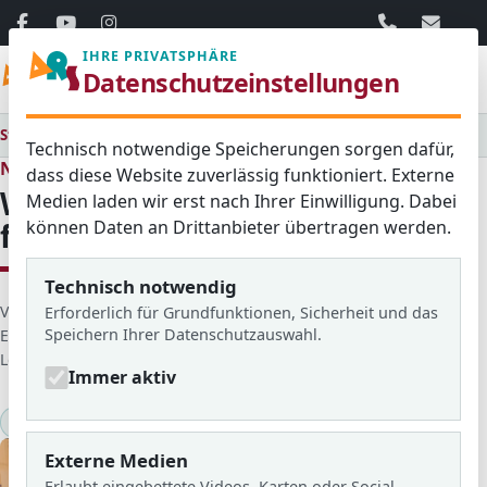
06103 / 30 33
mail@ar
IHRE PRIVATSPHÄRE
Menü
Datenschutzeinstellungen
Startseite
Medienraum
Alle
Weihnachtsbasteln für die fünften Klassen
Technisch notwendige Speicherungen sorgen dafür,
Neues aus dem Schulleben
dass diese Website zuverlässig funktioniert. Externe
Weihnachtsbasteln für die
Medien laden wir erst nach Ihrer Einwilligung. Dabei
können Daten an Drittanbieter übertragen werden.
fünften Klassen
Technisch notwendig
D
Veröffentlicht von: Mathilda Seehafer
Erforderlich für Grundfunktionen, Sicherheit und das
Speichern Ihrer Datenschutzauswahl.
e
Erstellt am: 08. Dezember 2025
t
Letzte Aktualisierung: 01. August 2026
Zugriffe: 729
Immer aktiv
a
i
2025/26
Schulsozialarbeit
l
s
Externe Medien
Erlaubt eingebettete Videos, Karten oder Social-