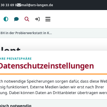
 30 33 69 0
mail@ars-langen.de
Menü
Welches berufliche Talent steckt in dir? 8H in der Probierwerkstatt in Korbach
alent
er
HRE PRIVATSPHÄRE
Datenschutzeinstellungen
Korbach
ch notwendige Speicherungen sorgen dafür, dass diese Web
sig funktioniert. Externe Medien laden wir erst nach Ihrer
lisierung: 10. März 2026
igung. Dabei können Daten an Drittanbieter übertragen wer
nisch notwendig