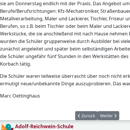
sie am Donnerstag endlich mit der Praxis. Das Angebot um
Berufe/Berufsrichtungen: Kfz-Mechatroniker, Straßenbau
Metallverarbeitung, Maler und Lackierer, Tischler, Friseur un
Berufen, so z.B. beim Tischler oder beim Maler und Lackiere
Werkstücke, die sie anschließend mit nach Hause nehmen k
wurden die Schüler gruppenweise durch Ausbilder bei viele
zunächst angeleitet und später beim selbständigen Arbeite
die Schüler ungefähr fünf Stunden in den Werkstätten de
Korbach tätig.
Die Schüler waren teilweise überrascht über noch nicht e
ermutigt neue/unbekannte Dinge auszuprobieren. Das war fü
Marc Oettinghaus
Vorheriger Beitrag: Somme
Nächster Beitra
Zurück
Weiter
Adolf-Reichwein-Schule