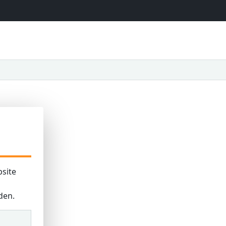
site
den.