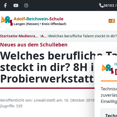
06103 /
Adolf
-
Reichwein
-
Schule
Langen (Hessen) • Kreis Offenbach
Startseite
Medienraum
Alle
Neues aus dem Schulleben
Welches berufliche T
steckt in dir? 8H in d
I
Probierwerkstatt in 
Technis
zuverläs
D
Veröffentlicht von: Linea
Erstellt am: 16. Oktober 2019
Letzte Aktua
Einwill
e
Zugriffe: 535
t
Tech