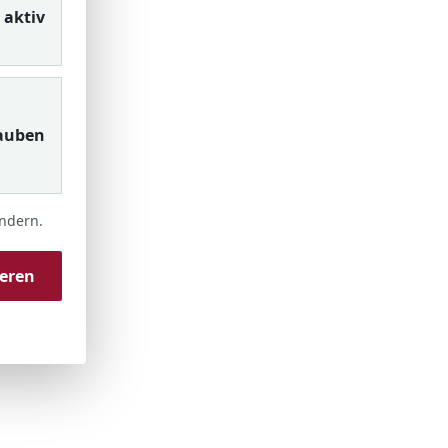
aktiv
auben
ändern.
ieren