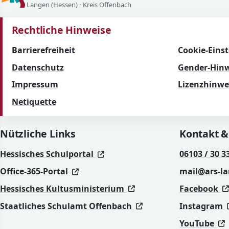
Langen (Hessen) · Kreis Offenbach
Rechtliche Hinweise
Barrierefreiheit
Cookie-Eins
Datenschutz
Gender-Hinw
Impressum
Lizenzhinwe
Netiquette
Nützliche Links
Kontakt &
(öffnet in neuem Fenster)
(öffnet in neuem Fenster)
Hessisches Schulportal
06103 / 30 3
(öffnet in neuem Fenster)
(öffnet in neuem Fenster)
Office-365-Portal
mail@ars-l
(öffnet in neuem Fenst
(öffnet in neuem Fenst
Hessisches Kultusministerium
Facebook
(öffnet in neuem Fen
(öffnet in neuem Fen
Staatliches Schulamt Offenbach
Instagram
(
(
YouTube