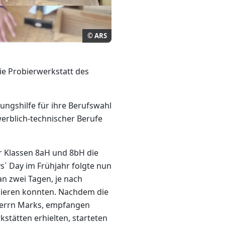
© ARS
ie Probierwerkstatt des
rungshilfe für ihre Berufswahl
werblich-technischer Berufe
er Klassen 8aH und 8bH die
s´ Day im Frühjahr folgte nun
an zwei Tagen, je nach
bieren konnten. Nachdem die
Herrn Marks, empfangen
stätten erhielten, starteten