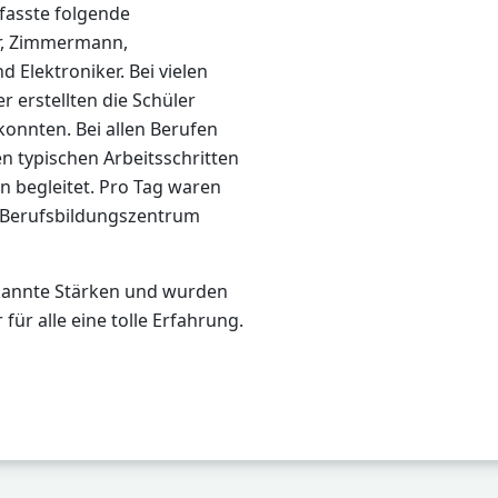
fasste folgende
er, Zimmermann,
d Elektroniker. Bei vielen
r erstellten die Schüler
onnten. Bei allen Berufen
n typischen Arbeitsschritten
n begleitet. Pro Tag waren
s Berufsbildungszentrum
rkannte Stärken und wurden
r alle eine tolle Erfahrung.
rferienprogramm mit der Schulsozialarbeit
g: Deutsch: Mit Louisa zum Sieg!