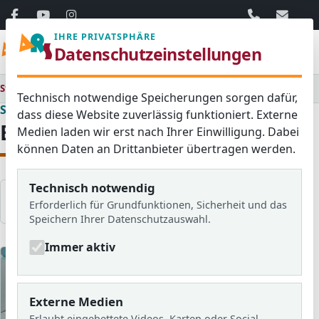
06103 / 30 33
mail@ar
IHRE PRIVATSPHÄRE
Menü
Datenschutzeinstellungen
Startseite
Medienraum
Bildergalerien
Technisch notwendige Speicherungen sorgen dafür,
Schulleben in Bildern
dass diese Website zuverlässig funktioniert. Externe
Bildergalerien
Medien laden wir erst nach Ihrer Einwilligung. Dabei
können Daten an Drittanbieter übertragen werden.
Technisch notwendig
Galerien filtern
Erforderlich für Grundfunktionen, Sicherheit und das
Speichern Ihrer Datenschutzauswahl.
Immer aktiv
Externe Medien
Erlaubt eingebettete Videos, Karten oder Social-