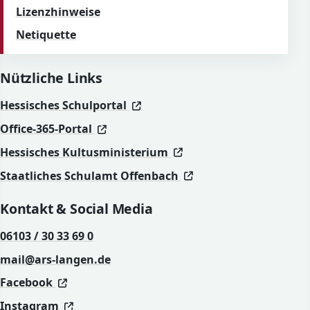
Lizenzhinweise
Netiquette
Nützliche Links
(öffnet in neuem Fenster)
(öffnet in neuem Fenster)
Hessisches Schulportal
(öffnet in neuem Fenster)
(öffnet in neuem Fenster)
Office-365-Portal
(öffnet in neuem Fenst
(öffnet in neuem Fenst
Hessisches Kultusministerium
(öffnet in neuem Fen
(öffnet in neuem Fen
Staatliches Schulamt Offenbach
Kontakt & Social Media
06103 / 30 33 69 0
mail@ars-langen.de
(öffnet in neuem Fenster)
(öffnet in neuem Fenster)
Facebook
(öffnet in neuem Fenster)
(öffnet in neuem Fenster)
Instagram