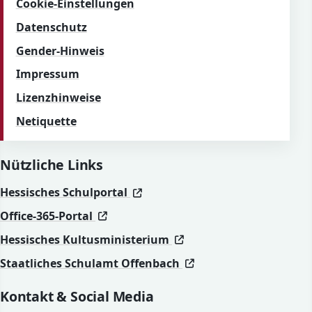
Cookie-Einstellungen
Datenschutz
Gender-Hinweis
Impressum
Lizenzhinweise
Netiquette
Nützliche Links
(öffnet in neuem Fenster)
(öffnet in neuem Fenster)
Hessisches Schulportal
(öffnet in neuem Fenster)
(öffnet in neuem Fenster)
Office-365-Portal
(öffnet in neuem Fenst
(öffnet in neuem Fenst
Hessisches Kultusministerium
(öffnet in neuem Fen
(öffnet in neuem Fen
Staatliches Schulamt Offenbach
Kontakt & Social Media