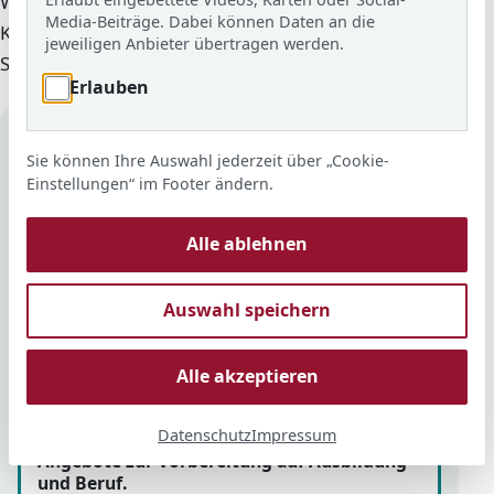
Wichtig sind klare Strukturen, ein enger Kontakt zur
Media-Beiträge. Dabei können Daten an die
Klassenlehrkraft und viele Gelegenheiten, eigene
jeweiligen Anbieter übertragen werden.
Stärken im praktischen Lernen zu entdecken.
Erlauben
Auf einen Blick
Sie können Ihre Auswahl jederzeit über „Cookie-
Einstellungen“ im Footer ändern.
Beiträge zur Hauptschule
Aktuelles und Einblicke aus dem
Alle ablehnen
Hauptschulzweig.
Auswahl speichern
Alle akzeptieren
Berufsorientierung
Datenschutz
Impressum
Angebote zur Vorbereitung auf Ausbildung
und Beruf.