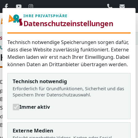
06103 / 30 33
mail@ar
IHRE PRIVATSPHÄRE
Menü
Datenschutzeinstellungen
Startseite
Unsere Schule
Schulzweige
Hauptschulzweig (7. - 9.)
Technisch notwendige Speicherungen sorgen dafür,
Unsere Schule
dass diese Website zuverlässig funktioniert. Externe
Hauptschulzweig (7. - 9.)
Medien laden wir erst nach Ihrer Einwilligung. Dabei
können Daten an Drittanbieter übertragen werden.
Technisch notwendig
Der Hauptschulzweig der Adolf-Reichwein-Schule ist
Erforderlich für Grundfunktionen, Sicherheit und das
praxisnah, persönlich und stark auf
Speichern Ihrer Datenschutzauswahl.
Berufsorientierung ausgerichtet. Schülerinnen und
Immer aktiv
Schüler werden ab Jahrgang 7 eng begleitet und auf
den Übergang in Ausbildung, weiterführende
Bildungsgänge oder berufliche Schulen vorbereitet.
Externe Medien
Erlaubt eingebettete Videos, Karten oder Social-