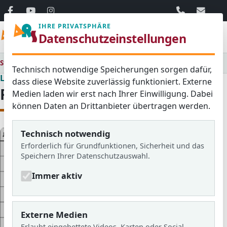
06103 / 30 33
mail@ar
IHRE PRIVATSPHÄRE
Menü
Datenschutzeinstellungen
Startseite
Lernen & Erleben
Fremdsprachen lernen
Technisch notwendige Speicherungen sorgen dafür,
Lernen & Erleben
dass diese Website zuverlässig funktioniert. Externe
Fremdsprachen lernen
Medien laden wir erst nach Ihrer Einwilligung. Dabei
können Daten an Drittanbieter übertragen werden.
Technisch notwendig
Erforderlich für Grundfunktionen, Sicherheit und das
Speichern Ihrer Datenschutzauswahl.
Immer aktiv
Externe Medien
Erlaubt eingebettete Videos, Karten oder Social-