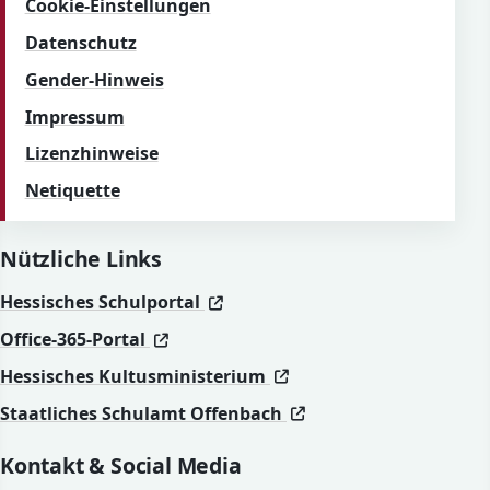
Cookie-Einstellungen
Datenschutz
Gender-Hinweis
Impressum
Lizenzhinweise
Netiquette
Nützliche Links
(öffnet in neuem Fenster)
(öffnet in neuem Fenster)
Hessisches Schulportal
(öffnet in neuem Fenster)
(öffnet in neuem Fenster)
Office-365-Portal
(öffnet in neuem Fenst
(öffnet in neuem Fenst
Hessisches Kultusministerium
(öffnet in neuem Fen
(öffnet in neuem Fen
Staatliches Schulamt Offenbach
Kontakt & Social Media