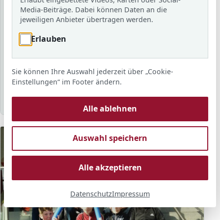
Schuljahr
Media-Beiträge. Dabei können Daten an die
jeweiligen Anbieter übertragen werden.
Erlauben
Schlagwort
Sie können Ihre Auswahl jederzeit über „Cookie-
Sortierung
Anzahl
Anzeigen
Einstellungen“ im Footer ändern.
Alle ablehnen
Auswahl speichern
Alle akzeptieren
Datenschutz
Impressum