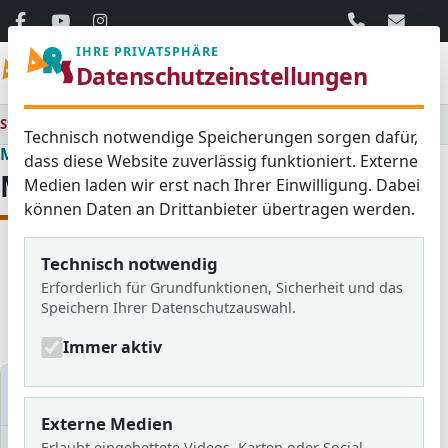
06103 / 30 33
mail@ar
IHRE PRIVATSPHÄRE
Menü
Datenschutzeinstellungen
Startseite
Medienraum
Technisch notwendige Speicherungen sorgen dafür,
Medienraum
dass diese Website zuverlässig funktioniert. Externe
Medienraum
Medien laden wir erst nach Ihrer Einwilligung. Dabei
können Daten an Drittanbieter übertragen werden.
Technisch notwendig
Alle
Aktuelles
Blog
Erforderlich für Grundfunktionen, Sicherheit und das
Bildergalerien
Schulzeitung
Speichern Ihrer Datenschutzauswahl.
Newsletter
Immer aktiv
Medien filtern
Externe Medien
Erlaubt eingebettete Videos, Karten oder Social-