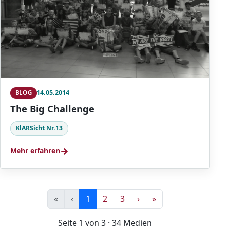
14.05.2014
BLOG
The Big Challenge
KlARSicht Nr.13
→
Mehr erfahren
«
‹
1
2
3
›
»
Seite 1 von 3 · 34 Medien