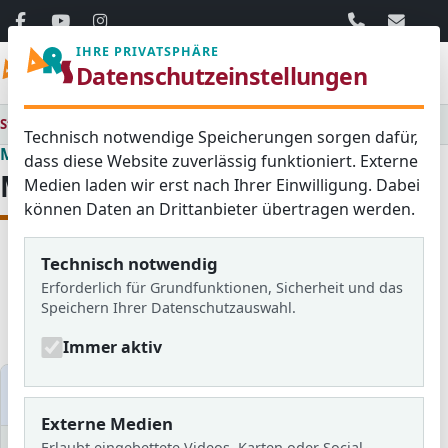
06103 / 30 33
mail@ar
IHRE PRIVATSPHÄRE
Menü
Datenschutzeinstellungen
Startseite
Medienraum
Technisch notwendige Speicherungen sorgen dafür,
Medienraum
dass diese Website zuverlässig funktioniert. Externe
Medienraum
Medien laden wir erst nach Ihrer Einwilligung. Dabei
können Daten an Drittanbieter übertragen werden.
Technisch notwendig
Alle
Aktuelles
Blog
Erforderlich für Grundfunktionen, Sicherheit und das
Bildergalerien
Schulzeitung
Speichern Ihrer Datenschutzauswahl.
Newsletter
Immer aktiv
Medien filtern
Externe Medien
Erlaubt eingebettete Videos, Karten oder Social-