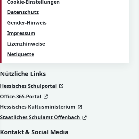
Cookie-Einstellungen
Datenschutz
Gender-Hinweis
Impressum
Lizenzhinweise
Netiquette
Nützliche Links
(öffnet in neuem Fenster)
(öffnet in neuem Fenster)
Hessisches Schulportal
(öffnet in neuem Fenster)
(öffnet in neuem Fenster)
Office-365-Portal
(öffnet in neuem Fenst
(öffnet in neuem Fenst
Hessisches Kultusministerium
(öffnet in neuem Fen
(öffnet in neuem Fen
Staatliches Schulamt Offenbach
Kontakt & Social Media